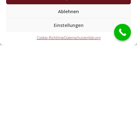
Welche Aufgaben erledigen die Partner der
Ablehnen
Schlüsseldienst Spezialisten?
Einstellungen
Die Kooperationspartner übernehmen alle Aufgaben,
welche Sie von einem Schlüssel-Notdienst erwarten. Hierzu
Cookie-Richtlinie
Datenschutzerklärung
gehört die Öffnung der Haustür (ebenfalls abseits der
Geschäftszeiten). Doch ebenfalls eine PKW-Öffnung, eine
Tresoröffnung und der Schlosstausch wird von den
Partnerfirmen offeriert.
Welche Gebühren entstehen durch die
Vermittlungstätigkeit an einen örtlichen Partner vor
Ort?
Wie flott ist der Schlüsseldienst bei mir?