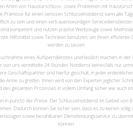
en Arten von Haustürschloss- sowie Problemen mit Haustürschlüs
 Prämisse für einen seriösen Schlüsselnotdienst kann alle Tage 
flich zu sein und einen vertrauenswürdigen Servicedienstleister
er sind kompetent und nutzen präzise Werkzeuge sowie Metho
ste Hilfsmittel sowie Techniken benutzen, um Ihnen effiziente
werden zu lassen.
spruchnahme eines Aufsperrdienstes unerlässlich machen, in der 
er von uns vermittelte 24 Stunden Notdienst keinesfalls nur unm
ere Geschäftspartner sind hierfür geschult, in jeder erdenklich
ie Arme zu greifen. Ihnen wird von den Experten jeglicher Schritt
 des gesamten Prozesses in vollem Umfang sicher wie auch im 
m in puncto der Preise. Der Schlüsselnotdienst im Gebiet von B
men. Dadurch können Sie sicher sein, dass es zu keinen völli
verlässigen sowie bezahlbaren Dienstleistungsservice zu übermitt
können.