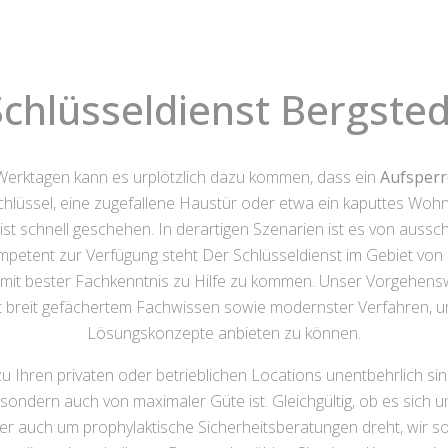
Schlüsseldienst Bergsted
erktagen kann es urplötzlich dazu kommen, dass ein
Aufsperr
ssel, eine zugefallene Haustür oder etwa ein kaputtes Wohnung
st schnell geschehen. In derartigen Szenarien ist es von aussc
etent zur Verfügung steht Der Schlüsseldienst im Gebiet von B
 mit bester Fachkenntnis zu Hilfe zu kommen. Unser Vorgehenswei
t breit gefächertem Fachwissen sowie modernster Verfahren, um
Lösungskonzepte anbieten zu können.
u Ihren privaten oder betrieblichen Locations unentbehrlich si
 sondern auch von maximaler Güte ist. Gleichgültig, ob es sich
r auch um prophylaktische Sicherheitsberatungen dreht, wir s