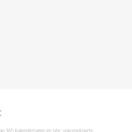
t
an 365 Kalendertagen im Jahr, unkomplizierte