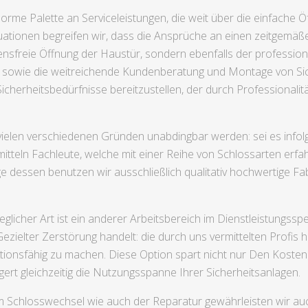
norme Palette an Serviceleistungen, die weit über die einfache 
uationen begreifen wir, dass die Ansprüche an einen zeitgemäßen
nsfreie Öffnung der Haustür, sondern ebenfalls der professione
rt sowie die weitreichende Kundenberatung und Montage von Si
icherheitsbedürfnisse bereitzustellen, der durch Professionalit
s vielen verschiedenen Gründen unabdingbar werden: sei es inf
itteln Fachleute, welche mit einer Reihe von Schlossarten erfa
ge dessen benutzen wir ausschließlich qualitativ hochwertige Fa
licher Art ist ein anderer Arbeitsbereich im Dienstleistungss
ielter Zerstörung handelt: die durch uns vermittelten Profis
tionsfähig zu machen. Diese Option spart nicht nur Den Koste
ert gleichzeitig die Nutzungsspanne Ihrer Sicherheitsanlagen.
m Schlosswechsel wie auch der Reparatur gewährleisten wir auch