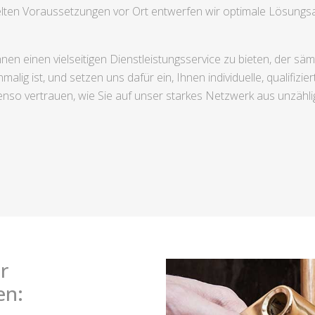
elten Voraussetzungen vor Ort entwerfen wir optimale Lösungsa
nen einen vielseitigen Dienstleistungsservice zu bieten, der säm
malig ist, und setzen uns dafür ein, Ihnen individuelle, qualifiz
nso vertrauen, wie Sie auf unser starkes Netzwerk aus unzähl
r
en: