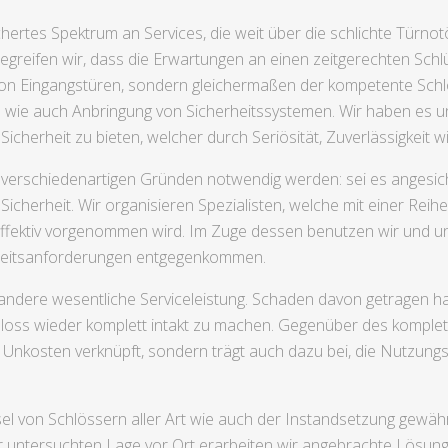
chertes Spektrum an Services, die weit über die schlichte Türn
egreifen wir, dass die Erwartungen an einen zeitgerechten Schlü
 Eingangstüren, sondern gleichermaßen der kompetente Schlo
n wie auch Anbringung von Sicherheitssystemen. Wir haben es un
icherheit zu bieten, welcher durch Seriösität, Zuverlässigkeit wi
s verschiedenartigen Gründen notwendig werden: sei es angesic
cherheit. Wir organisieren Spezialisten, welche mit einer Reih
effektiv vorgenommen wird. Im Zuge dessen benutzen wir und uns
rheitsanforderungen entgegenkommen.
andere wesentliche Serviceleistung. Schaden davon getragen ha
loss wieder komplett intakt zu machen. Gegenüber des komplett
n Unkosten verknüpft, sondern trägt auch dazu bei, die Nutzung
el von Schlössern aller Art wie auch der Instandsetzung gewä
r untersuchten Lage vor Ort erarbeiten wir angebrachte Lösunge