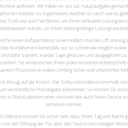
 Moment auftreten. Wir haben es uns zur Hauptaufgabe gemacht, 
hrenen Anbieter zu organisieren, welcher so rasch wie es geht
äzise Tools wie auch Verfahren, um Ihnen wirksame Lösungskon
Arbeitsweisen nutzen, um Ihnen leistungsfähige Lösungsansätz
elche einen Aufsperrdienst unvermeidlich machen, oft stressig
lte Notfallservice keinesfalls nur so schnell wie möglich sowie
sind dafür trainiert, in jeder Lage gelassen und ausgeglichen zu
stehen. Sie verdeutlichen Ihnen jeden einzelnen Arbeitsschritt
samten Prozesses in vollem Umfang sicher und unterrichtet fühl
m in Bezug auf die Kosten. Der Schlüsselnotdienst innerhalb von
 auch verständliche Preisangabe bekommen. So können Sie sicher
hnen in Notsituationen einen seriösen wie auch fairen Service z
verlassen können.
 Oldesloe können Sie sicher sein, dass Ihnen Tag und Nacht geh
n von der Öffnung der Tür über den Tausch beschädigter Wohnu