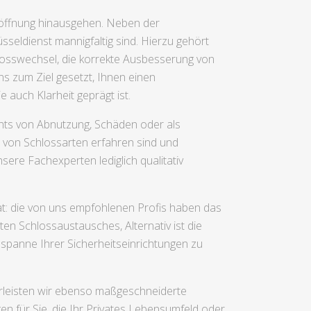
otöffnung hinausgehen. Neben der
sseldienst mannigfaltig sind. Hierzu gehört
sswechsel, die korrekte Ausbesserung von
s zum Ziel gesetzt, Ihnen einen
e auch Klarheit geprägt ist.
hts von Abnutzung, Schäden oder als
e von Schlossarten erfahren sind und
ere Fachexperten lediglich qualitativ
t: die von uns empfohlenen Profis haben das
en Schlossaustausches, Alternativ ist die
sspanne Ihrer Sicherheitseinrichtungen zu
hrleisten wir ebenso maßgeschneiderte
n für Sie, die Ihr Privates Lebensumfeld oder