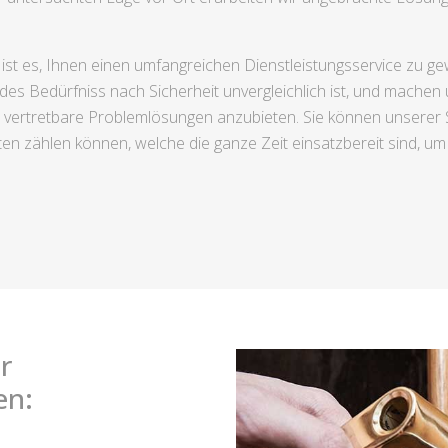
e ist es, Ihnen einen umfangreichen Dienstleistungsservice zu g
jedes Bedürfniss nach Sicherheit unvergleichlich ist, und mache
ch vertretbare Problemlösungen anzubieten. Sie können unsere
n zählen können, welche die ganze Zeit einsatzbereit sind, um
r
en: