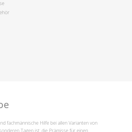
se
behör
oe
nd fachmännische Hilfe bei allen Varianten von
onderen Tagen ist: die Prämisse für einen