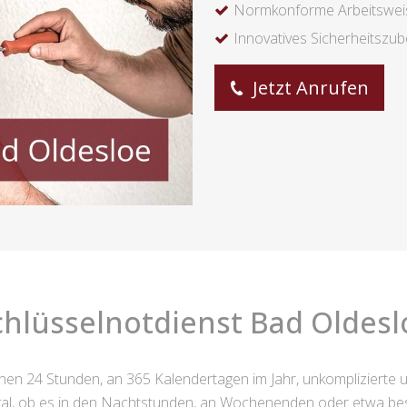
Normkonforme Arbeitswei
Innovatives Sicherheitszu
Jetzt Anrufen
chlüsselnotdienst Bad Oldesl
hnen 24 Stunden, an 365 Kalendertagen im Jahr, unkomplizierte u
al, ob es in den Nachtstunden, an Wochenenden oder etwa bes