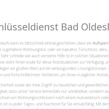
hlüsseldienst Bad Oldes
blaufs kann es blitzschnell einmal geschehen, dass ein
Aufsperr
e zugefallene Wohnungstür oder ein kaputtes Türschloss: alles,
 Sehr schnelle wie auch versierte Hilfe ist in solchen Situatio
loe steht Ihnen exakt für diese Notsituationen zur Verfügung, um
legen wir großen Wert auf ein wirkungsvolles Lösungskonzept 
und fortschrittlichster Verfahren, um Ihnen in jeglicher Notsi
cherheit sowie der freie Zugriff zu häuslichen und gewerbliche
eit, dass unser Service keinesfalls nur unmittelbar, sondern au
Wechsel von Wohnungsschlössern nach einem Autoeinbruch oder 
 ist zu jeder Tages- und Nachtzeit für Sie einsatzfähig. Mit d