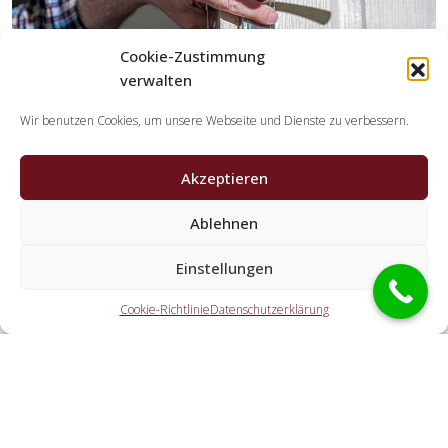
Cookie-Zustimmung
verwalten
Wir benutzen Cookies, um unsere Webseite und Dienste zu verbessern.
Akzeptieren
Ablehnen
Welche Leistungen übernehmen die
Kooperationspartner der Schlüsseldienst
Einstellungen
Spezialisten?
Cookie-Richtlinie
Datenschutzerklärung
Die Partner übernehmen alle Tätigkeiten, die Sie von einem
Schlüsseldienst erwarten. Hierzu gehört die Öffnung der
Tür (auch abseits der Geschäftszeiten). Doch auch eine
Autoöffnung, eine Öffnung eines Tresors und der
Schlosstausch wird von den Partnern offeriert.