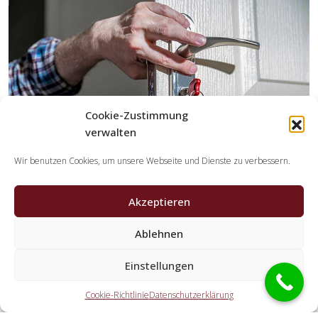
Cookie-Zustimmung
verwalten
Wir benutzen Cookies, um unsere Webseite und Dienste zu verbessern.
Akzeptieren
Welche Tätigkeiten erledigen die Partner der
Ablehnen
Schlüsseldienst Spezialisten?
Einstellungen
Die Partner erledigen jegliche Tätigkeiten, welche Sie von
einem Schlüsselnotdienst erwarten. Dazu gehört die
Cookie-Richtlinie
Datenschutzerklärung
Öffnung der Tür (ebenfalls außerhalb der Geschäftszeiten).