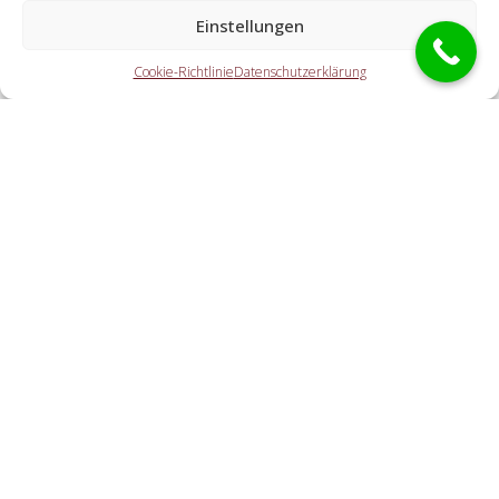
Welche Aufgaben erledigen die Partner der
Einstellungen
Schlüsseldienst Spezialisten?
Cookie-Richtlinie
Datenschutzerklärung
Die Partner erledigen jegliche Leistungen, welche Sie von
einem Schlüsselservice erwarten. Dazu gehört die Öffnung
der Tür (auch außerhalb der Geschäftszeiten). Doch
ebenso eine PKW-Öffnung, eine Tresoröffnung und der
Schlosstausch wird von den Partnern durchgeführt.
Welche Kosten entstehen durch die Übermittlung an
einen regionalen Partner vor Ort?
Wie rasch ist der Schlüsselservice bei mir?
Cookie-Richtlinie
Haftungsausschluss