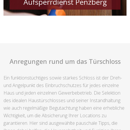
Anregungen rund um das Türschloss
Ein funktionstüchtiges sowie starkes Schloss ist der Dreh-
und Angelpunkt des Einbruchschutzes für jedes einzelne
Haus und jeden einzelnen Gewerbebetrieb. Die Selektion
des idealen Haustürschlosses und seiner Instandhaltung
wie auch regelmäßige Begutachtung haben eine erhebliche
Wichtigkeit, um die Absicherung Ihrer Locations zu
garantieren. Hier sind ausgewählte pauschale Tipps, die