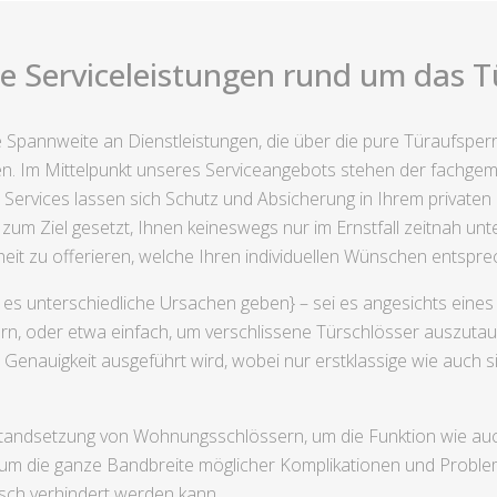
ige Serviceleistungen rund um das T
che Spannweite an Dienstleistungen, die über die pure Türaufsp
en. Im Mittelpunkt unseres Serviceangebots stehen der fachg
 Services lassen sich Schutz und Absicherung in Ihrem private
um Ziel gesetzt, Ihnen keineswegs nur im Ernstfall zeitnah unt
eit zu offerieren, welche Ihren individuellen Wünschen entspre
es unterschiedliche Ursachen geben} – sei es angesichts eines 
ern, oder etwa einfach, um verschlissene Türschlösser auszutau
Genauigkeit ausgeführt wird, wobei nur erstklassige wie auch 
nstandsetzung von Wohnungsschlössern, um die Funktion wie auc
 um die ganze Bandbreite möglicher Komplikationen und Problems
sch verhindert werden kann.