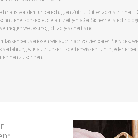
hinaus vor dem unberechtigten Zutritt Dritter abzuschirmen. D
chnittene Konzepte, die auf zeitgemäßer Sicherheitstechnologi
 Vermögen weitestmöglich abgesichert sind.
s umfassenden, seriösen wie auch nachvollziehbaren Services, 
iserfahrung wie auch unser Expertenwissen, um in jeder erdenk
h nehmen zu können.
r
en: