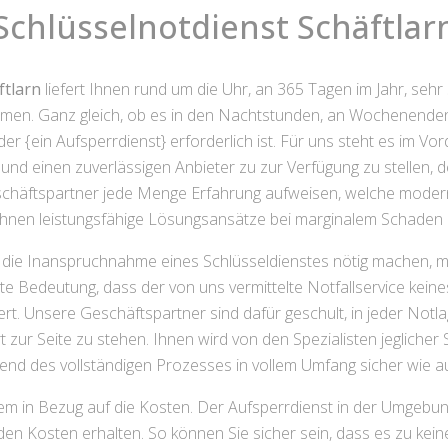
Schlüsselnotdienst Schäftlar
ftlarn
liefert Ihnen rund um die Uhr, an 365 Tagen im Jahr, sehr 
emen. Ganz gleich, ob es in den Nachtstunden, an Wochenende
 der {ein Aufsperrdienst} erforderlich ist. Für uns steht es im V
und einen zuverlässigen Anbieter zu zur Verfügung zu stellen, de
schäftspartner jede Menge Erfahrung aufweisen, welche moder
hnen leistungsfähige Lösungsansätze bei marginalem Schaden b
he die Inanspruchnahme eines Schlüsseldienstes nötig machen,
te Bedeutung, dass der von uns vermittelte Notfallservice keine
t. Unsere Geschäftspartner sind dafür geschult, in jeder Notl
rt zur Seite zu stehen. Ihnen wird von den Spezialisten jeglicher
end des vollständigen Prozesses in vollem Umfang sicher wie au
lem in Bezug auf die Kosten. Der Aufsperrdienst in der Umgebung
den Kosten erhalten. So können Sie sicher sein, dass es zu kei