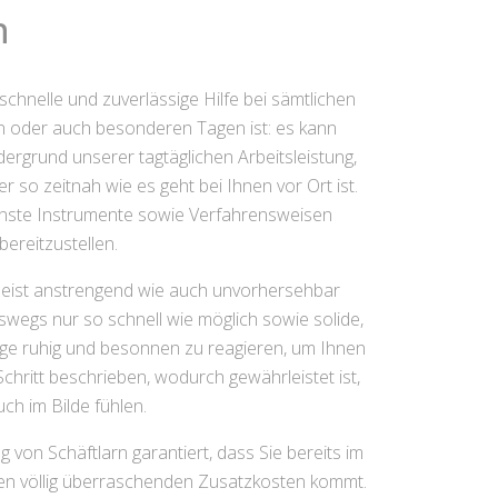
n
schnelle und zuverlässige Hilfe bei sämtlichen
n oder auch besonderen Tagen ist: es kann
ordergrund unserer tagtäglichen Arbeitsleistung,
r so zeitnah wie es geht bei Ihnen vor Ort ist.
nste Instrumente sowie Verfahrensweisen
ereitzustellen.
 meist anstrengend wie auch unvorhersehbar
swegs nur so schnell wie möglich sowie solide,
age ruhig und besonnen zu reagieren, um Ihnen
 Schritt beschrieben, wodurch gewährleistet ist,
ch im Bilde fühlen.
 von Schäftlarn garantiert, dass Sie bereits im
nen völlig überraschenden Zusatzkosten kommt.