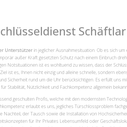
chlüsseldienst Schäftla
her Unterstützer
in jeglicher Ausnahmesituation. Ob es sich um
porär außer Kraft gesetzten Schutz nach einem Einbruch dreht
n Notsituationen ist es wohltuend zu wissen, dass der Schlüssel
Ziel ist es, Ihnen nicht einzig und alleine schnelle, sondern eb
d Sicherheit rund um die Uhr berücksichtigen. Es erfüllt uns mi
ür Stabilität, Nützlichkeit und Fachkompetenz allgemein bekann
end geschulten Profis, welche mit den modernsten Technologi
chkompetenz erlaubt es uns, jegliches Türschlossproblem fachger
e Nachteil, der Tausch sowie die Installation von Hochsicherh
itskonzepten für Ihr Privates Lebensumfeld oder Geschäftslokal