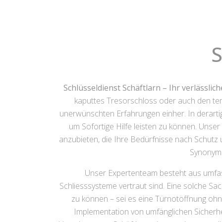
S
Schlüsseldienst Schäftlarn – Ihr verlässlic
kaputtes Tresorschloss oder auch den tem
unerwünschten Erfahrungen einher. In derartige
um Sofortige Hilfe leisten zu können. Unser 
anzubieten, die Ihre Bedürfnisse nach Schutz un
Synonym f
Unser Expertenteam besteht aus umfass
Schliesssysteme vertraut sind. Eine solche Sa
zu können – sei es eine Türnotöffnung ohn
Implementation von umfänglichen Sicherhe