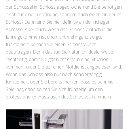
der Schlüssel im Schloss abgebrochen und Sie benötigen
nicht nur eine Türöffnung, sondern auch gleich ein neues
Schloss? Dann sind Sie hier definitiv an der richtigen
Adresse. Aber auch, wenn das Schloss einfach in die
Jahre gekommen ist und nicht mehr ganz so gut
funktioniert, können Sie einen Schlosstausch
beauftragen. Denn das tun Sie natürlich idealerweise
rechtzeitig, damit Sie gar nicht erst in eine Situation
kommen, in der Sie auf einen Notdienst angewiesen sind.
Wenn das Schloss also nur noch schwergängig
funktioniert oder Sie bereits merken, dass es sehr viel
Spiel hat, dann sollten Sie sich frühzeitig um den
professionellen Austausch des Schlosses kümmern.