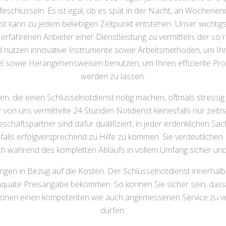
schlüsseln. Es ist egal, ob es spät in der Nacht, an Wochenend
t kann zu jedem beliebigen Zeitpunkt entstehen. Unser wichtigste
erfahrenen Anbieter einer Dienstleistung zu vermitteln, der so r
d nutzen innovative Instrumente sowie Arbeitsmethoden, um I
ttel sowie Herangehensweisen benutzen, um Ihnen effiziente Pr
werden zu lassen.
en, die einen Schlüsselnotdienst nötig machen, oftmals stressi
der von uns vermittelte 24 Stunden Notdienst keinesfalls nur ze
chäftspartner sind dafür qualifiziert, in jeder erdenklichen Sa
falls erfolgversprechend zu Hilfe zu kommen. Sie verdeutlichen 
ich während des kompletten Ablaufs in vollem Umfang sicher und 
ingen in Bezug auf die Kosten. Der Schlüsselnotdienst innerhal
adäquate Preisangabe bekommen. So können Sie sicher sein, das
tionen einen kompetenten wie auch angemessenen Service zu ver
dürfen.