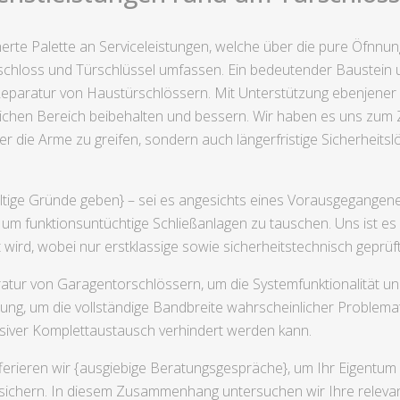
cherte Palette an Serviceleistungen, welche über die pure Öfnnu
schloss und Türschlüssel umfassen. Ein bedeutender Baustein u
 Reparatur von Haustürschlössern. Mit Unterstützung ebenjener 
ichen Bereich beibehalten und bessern. Wir haben es uns zum Zie
r die Arme zu greifen, sondern auch längerfristige Sicherheitsl
ältige Gründe geben} – sei es angesichts eines Vorausgegangene
, um funktionsuntüchtige Schließanlagen zu tauschen. Uns ist e
zt wird, wobei nur erstklassige sowie sicherheitstechnisch gepr
atur von Garagentorschlössern, um die Systemfunktionalität un
rung, um die vollständige Bandbreite wahrscheinlicher Problem
nsiver Komplettaustausch verhindert werden kann.
ferieren wir {ausgiebige Beratungsgespräche}, um Ihr Eigentum pe
zusichern. In diesem Zusammenhang untersuchen wir Ihre releva