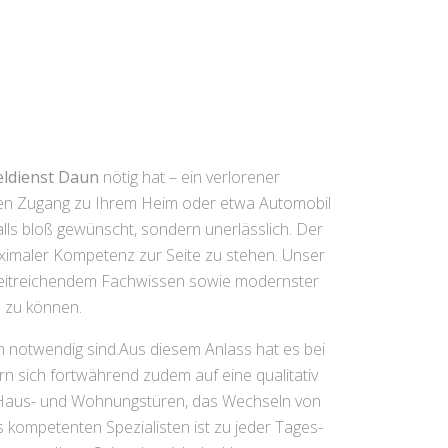
eldienst Daun
nötig hat – ein verlorener
 den Zugang zu Ihrem Heim oder etwa Automobil
falls bloß gewünscht, sondern unerlässlich. Der
maximaler Kompetenz zur Seite zu stehen. Unser
 weitreichendem Fachwissen sowie modernster
 zu können.
n notwendig sind.Aus diesem Anlass hat es bei
n sich fortwährend zudem auf eine qualitativ
n Haus- und Wohnungstüren, das Wechseln von
 kompetenten Spezialisten ist zu jeder Tages-