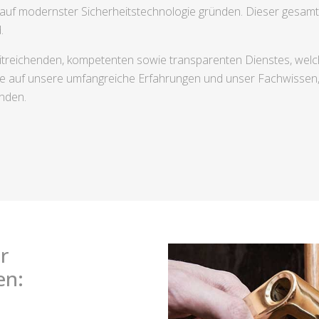
 auf modernster Sicherheitstechnologie gründen. Dieser gesamth
.
itreichenden, kompetenten sowie transparenten Dienstes, welch
auf unsere umfangreiche Erfahrungen und unser Fachwissen, u
inden.
r
en: