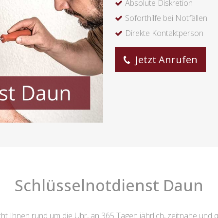
Absolute Diskretion
Soforthilfe bei Notfällen
Direkte Kontaktperson
Jetzt Anrufen
Schlüsselnotdienst Daun
ht Ihnen rund um die Uhr, an 365 Tagen jährlich, zeitnahe und q