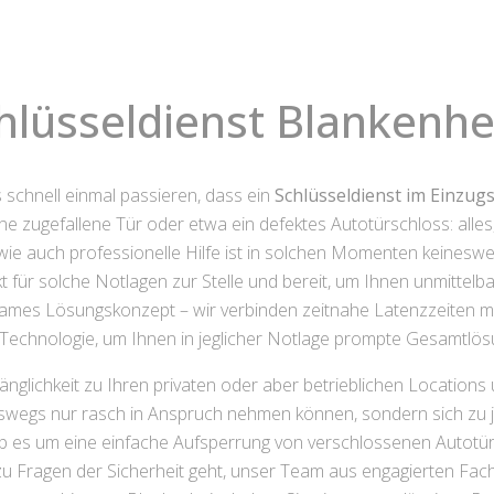
hlüsseldienst Blankenh
 schnell einmal passieren, dass ein
Schlüsseldienst im Einzug
ne zugefallene Tür oder etwa ein defektes Autotürschloss: all
e wie auch professionelle Hilfe ist in solchen Momenten keine
t für solche Notlagen zur Stelle und bereit, um Ihnen unmittelba
sames Lösungskonzept – wir verbinden zeitnahe Latenzzeiten m
 Technologie, um Ihnen in jeglicher Notlage prompte Gesamtlös
änglichkeit zu Ihren privaten oder aber betrieblichen Locations
neswegs nur rasch in Anspruch nehmen können, sondern sich zu je
 ob es um eine einfache Aufsperrung von verschlossenen Autot
Fragen der Sicherheit geht, unser Team aus engagierten Fachle