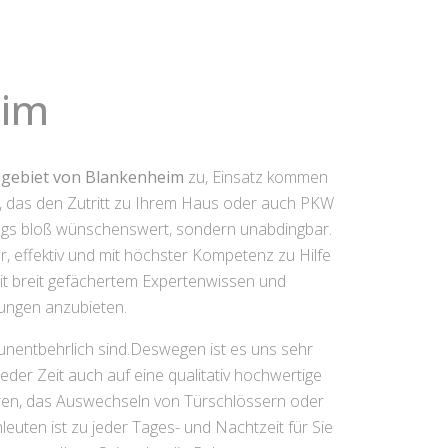
eim
sgebiet von Blankenheim
zu, Einsatz kommen
es, das den Zutritt zu Ihrem Haus oder auch PKW
swegs bloß wünschenswert, sondern unabdingbar.
r, effektiv und mit höchster Kompetenz zu Hilfe
it breit gefächertem Expertenwissen und
ungen anzubieten.
 unentbehrlich sind.Deswegen ist es uns sehr
der Zeit auch auf eine qualitativ hochwertige
üren, das Auswechseln von Türschlössern oder
uten ist zu jeder Tages- und Nachtzeit für Sie