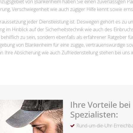
Einzugsgebiet von Blankenheim haben Sie einen zuverlässigen Par
rung, Verschwiegenheit wie auch zügiger Hilfe kennt sowie erns
aussetzung jeder Dienstleistung ist. Deswegen gehört es zu un
ung im Hinblick auf der Sicherheitstechnik wie auch des Einbruc
 behilflich zu sein, sondern ebenfalls als erfahrener Ratgeber f
ebung von Blankenheim für eine zügige, vertrauenswürdige sowie 
enn Ihre Absicherung wie auch Zufriedenstellung stehen bei uns 
Ihre Vorteile be
Spezialisten:
Rund-um-die-Uhr-Erreichba