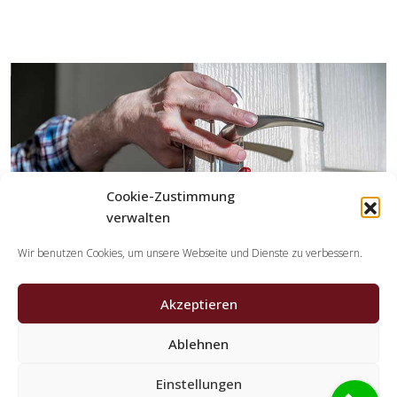
Cookie-Zustimmung
verwalten
Wir benutzen Cookies, um unsere Webseite und Dienste zu verbessern.
Akzeptieren
Ablehnen
Welche Aufgaben erledigen die Partner der
Schlüsseldienst Spezialisten?
Einstellungen