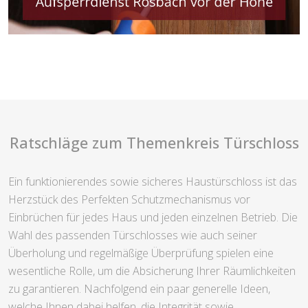
Ratschläge zum Themenkreis Türschloss
Ein funktionierendes sowie sicheres Haustürschloss ist das
Herzstück des Perfekten Schutzmechanismus vor
Einbrüchen für jedes Haus und jeden einzelnen Betrieb. Die
Wahl des passenden Türschlosses wie auch seiner
Überholung und regelmäßige Überprüfung spielen eine
wesentliche Rolle, um die Absicherung Ihrer Räumlichkeiten
zu garantieren. Nachfolgend ein paar generelle Ideen,
welche Ihnen dabei helfen, die Integrität sowie