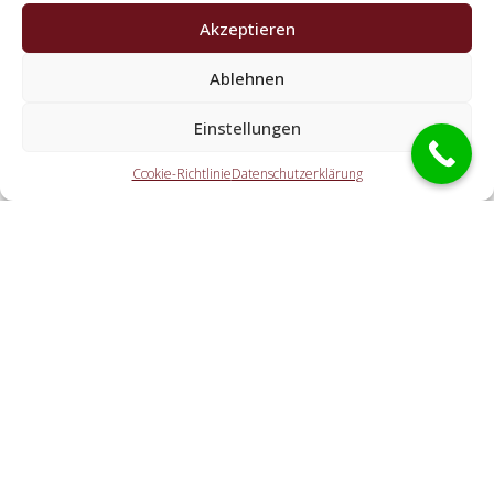
Akzeptieren
Welche Tätigkeiten übernehmen die Partner der
Ablehnen
Schlüsseldienst Spezialisten?
Einstellungen
Die Partner übernehmen sämtliche Aufgaben, welche Sie
von einem Schlüsseldienst erwarten. Dazu zählt die
Cookie-Richtlinie
Datenschutzerklärung
Türnotöffnung (auch abseits der Geschäftszeiten). Doch
ebenso eine PKW-Öffnung, eine Tresoröffnung und der
Schlosstausch wird von den Partnerunternehmen
durchgeführt.
Welche Kosten entstehen durch die
Kontaktvermittlung an einen örtlichen Partner vor
Ort?
Wie flott ist der Aufsperrdienst am Einsatzort?