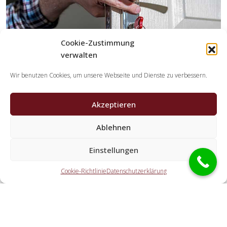
Cookie-Zustimmung
verwalten
Wir benutzen Cookies, um unsere Webseite und Dienste zu verbessern.
Akzeptieren
Welche Tätigkeiten übernehmen die Partner der
Ablehnen
Schlüsseldienst Spezialisten?
Einstellungen
Die Kooperationspartner erledigen sämtliche Leistungen,
die Sie von einem Schlüssel-Notdienst erwarten. Dazu
Cookie-Richtlinie
Datenschutzerklärung
gehört die Öffnung der Haustür (auch außerhalb der
Geschäftszeiten). Doch ebenfalls eine KFZ-Öffnung, eine
Tresoröffnung und der Schlosstausch wird von den
Partnerfirmen angeboten.