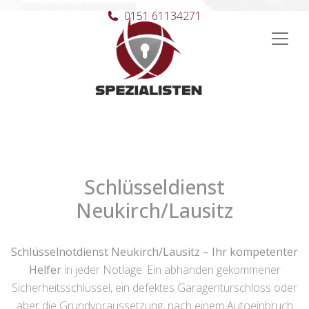
0151 61134271
Hauptnavigation
Schlüsseldienst
Neukirch/Lausitz
Schlüsselnotdienst Neukirch/Lausitz – Ihr kompetenter
Helfer
in jeder Notlage. Ein abhanden gekommener
Sicherheitsschlüssel, ein defektes Garagentürschloss oder
aber die Grundvoraussetzung, nach einem Autoeinbruch