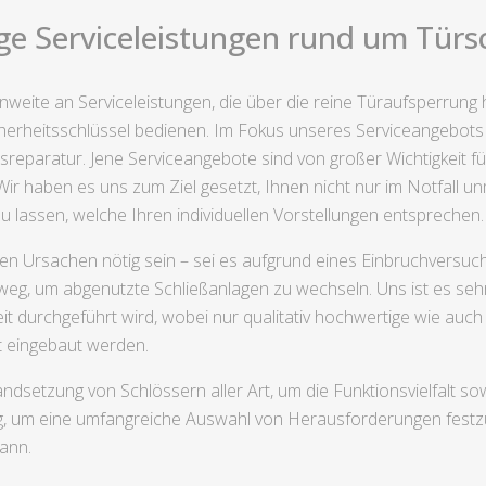
ge Serviceleistungen rund um Türsch
weite an Serviceleistungen, die über die reine Türaufsperrung 
herheitsschlüssel bedienen. Im Fokus unseres Serviceangebot
sreparatur. Jene Serviceangebote sind von großer Wichtigkeit f
r haben es uns zum Ziel gesetzt, Ihnen nicht nur im Notfall unm
zu lassen, welche Ihren individuellen Vorstellungen entsprechen.
n Ursachen nötig sein – sei es aufgrund eines Einbruchversuchs
tweg, um abgenutzte Schließanlagen zu wechseln. Uns ist es se
t durchgeführt wird, wobei nur qualitativ hochwertige wie auch 
t eingebaut werden.
ndsetzung von Schlössern aller Art, um die Funktionsvielfalt s
g, um eine umfangreiche Auswahl von Herausforderungen festzu
ann.