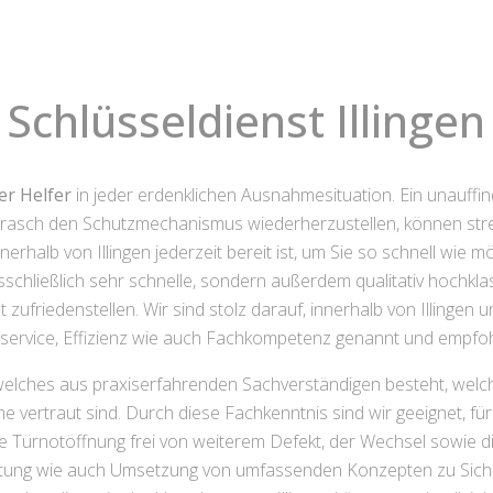
Schlüsseldienst Illingen
er Helfer
in jeder erdenklichen Ausnahmesituation. Ein unauffin
asch den Schutzmechanismus wiederherzustellen, können stress
nerhalb von Illingen jederzeit bereit ist, um Sie so schnell wie m
usschließlich sehr schnelle, sondern außerdem qualitativ hochkla
 zufriedenstellen. Wir sind stolz darauf, innerhalb von Illinge
sservice, Effizienz wie auch Fachkompetenz genannt und empfo
, welches aus praxiserfahrenden Sachverständigen besteht, wel
e vertraut sind. Durch diese Fachkenntnis sind wir geeignet, f
ne Türnotöffnung frei von weiterem Defekt, der Wechsel sowie
atung wie auch Umsetzung von umfassenden Konzepten zu Sicher