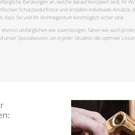
fängliche Beratungen an, welche darauf konzipiert sind, Ihr W
ifischen Schutzbedürfnisse und erstellen individuelle Ansätze, 
t, dass Sie und Ihr Wohneigentum bestmöglich sicher sind.
 ebenso umfänglichen wie zuverlässigen, fairen wie auch prof
 unser Spezialwissen, um in jeder Situation die optimale Lösun
r
en: