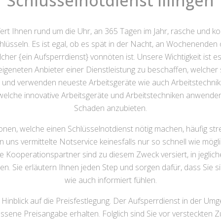
Schlüsselnotdienst Illingen
fert Ihnen rund um die Uhr, an 365 Tagen im Jahr, rasche und k
üsseln. Es ist egal, ob es spät in der Nacht, an Wochenenden 
her {ein Aufsperrdienst} vonnöten ist. Unsere Wichtigkeit ist es
eigeneten Anbieter einer Dienstleistung zu beschaffen, welcher 
dig und verwenden neueste Arbeitsgeräte wie auch Arbeitstechn
welche innovative Arbeitsgeräte und Arbeitstechniken anwende
Schaden anzubieten.
ionen, welche einen Schlüsselnotdienst nötig machen, häufig s
on uns vermittelte Notservice keinesfalls nur so schnell wie mögl
e Kooperationspartner sind zu diesem Zweck versiert, in jeglich
n. Sie erläutern Ihnen jeden Step und sorgen dafür, dass Sie 
wie auch informiert fühlen.
m Hinblick auf die Preisfestlegung. Der Aufsperrdienst in der Umg
sene Preisangabe erhalten. Folglich sind Sie vor versteckten Z