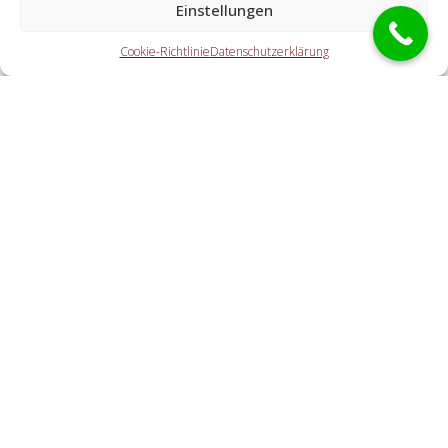
Einstellungen
Die Kooperationspartner erledigen alle Aufgaben, die Sie
Cookie-Richtlinie
Datenschutzerklärung
von einem Aufsperrdienst erwarten. Hierzu gehört die
Türaufsperrung (auch abseits der Öffnungszeiten). Doch
ebenfalls eine Autoöffnung, eine Tresoröffnung und der
Schlosstausch wird von den Partnern angeboten.
Welche Kosten entstehen durch die
Kontaktvermittlung an einen örtlichen Partner vor
Ort?
Wie zügig ist der Schlüsselservice am Einsatzort?
Cookie-Richtlinie
Haftungsausschluss