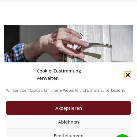
Cookie-Zustimmung
verwalten
Wir benutzen Cookies, um unsere Webseite und Dienste zu verbessern.
Akzeptieren
Ablehnen
Welche Tätigkeiten erledigen die Partner der
Schlüsseldienst Spezialisten?
Einstellungen