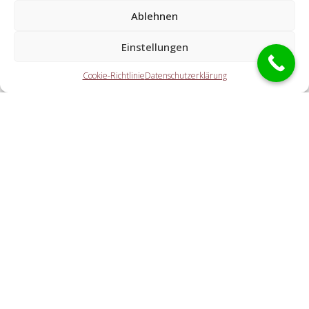
Ablehnen
Welche Leistungen übernehmen die Partner der
Schlüsseldienst Spezialisten?
Einstellungen
Die Partner erledigen alle Leistungen, die Sie von einem
Cookie-Richtlinie
Datenschutzerklärung
Schlüsseldienst erwarten. Hierzu zählt die Türaufsperrung
(ebenfalls außerhalb der Geschäftszeiten). Doch ebenso
eine KFZ-Öffnung, eine Tresoröffnung und der
Schlosstausch wird von den Partnern offeriert.
Welche Kosten entstehen durch die
Vermittlungstätigkeit an einen regionalen
Kooperationspartner vor Ort?
Wie zügig ist der Schlüsseldienst am Einsatzort?