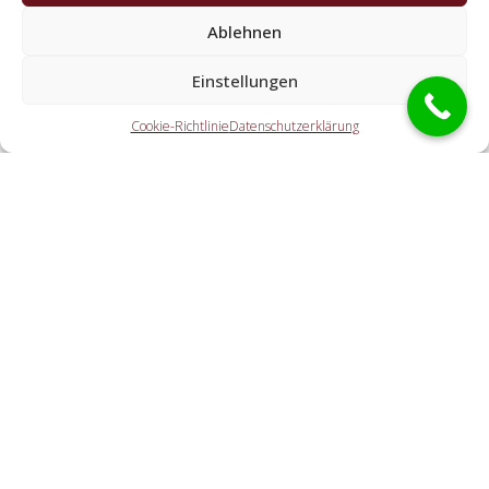
Kooperationspartner der Schlüsseldienst
Ablehnen
Spezialisten?
Einstellungen
Die Kooperationspartner erledigen alle Leistungen, die Sie
von einem Schlüsselnotdienst erwarten. Hierzu gehört die
Cookie-Richtlinie
Datenschutzerklärung
Türaufsperrung (ebenfalls abseits der Geschäftszeiten).
Doch ebenfalls eine KFZ-Öffnung, eine Öffnung eines
Tresors und der Schlosstausch wird von den Partnerfirmen
angeboten.
Welche Kosten entstehen durch die Vermittlung an
einen regionalen Partner vor Ort?
Wie schnell ist der Schlüssel-Notdienst am
Einsatzort?