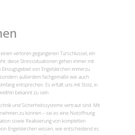
hen
um einen verloren gegangenen Türschlüssel, ein
t: diese Stresssituationen gehen immer mit
im Einzugsgebiet von Engelskirchen immerzu
lle, sondern außerdem fachgemäße wie auch
mfang entsprechen. Es erfüllt uns mit Stolz, in
weithin bekannt zu sein.
chnik und Sicherheitssysteme vertraut sind. Mit
ff nehmen zu können – sei es eine Notöffnung
ation sowie Realisierung von kompletten
von Engelskirchen wissen, wie entscheidend es