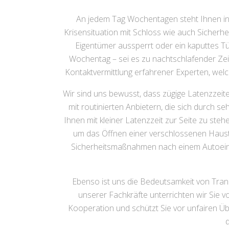
An jedem Tag Wochentagen steht Ihnen i
Krisensituation mit Schloss wie auch Sicherhei
Eigentümer aussperrt oder ein kaputtes T
Wochentag – sei es zu nachtschlafender Zeit
Kontaktvermittlung erfahrener Experten, wel
Wir sind uns bewusst, dass zügige Latenzzeit
mit routinierten Anbietern, die sich durch se
Ihnen mit kleiner Latenzzeit zur Seite zu ste
um das Öffnen einer verschlossenen Haust
Sicherheitsmaßnahmen nach einem Autoeinbru
Ebenso ist uns die Bedeutsamkeit von Tran
unserer Fachkräfte unterrichten wir Sie 
Kooperation und schützt Sie vor unfairen Üb
d