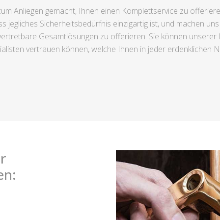
um Anliegen gemacht, Ihnen einen Komplettservice zu offeriere
ss jegliches Sicherheitsbedürfnis einzigartig ist, und machen uns 
h vertretbare Gesamtlösungen zu offerieren. Sie können unserer 
listen vertrauen können, welche Ihnen in jeder erdenklichen Not
r
en: