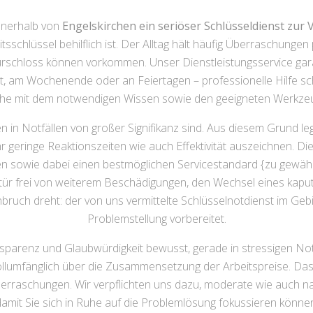
nnerhalb von
Engelskirchen ein seriöser Schlüsseldienst zur
tsschlüssel behilflich ist. Der Alltag hält häufig Überraschungen
ürschloss können vorkommen. Unser Dienstleistungsservice gara
, am Wochenende oder an Feiertagen – professionelle Hilfe sch
che mit dem notwendigen Wissen sowie den geeigneten Werkzeuge
en in Notfällen von großer Signifikanz sind. Aus diesem Grund 
hr geringe Reaktionszeiten wie auch Effektivität auszeichnen. Di
hen sowie dabei einen bestmöglichen Servicestandard {zu gewährle
ür frei von weiterem Beschädigungen, den Wechsel eines kapu
ch dreht: der von uns vermittelte Schlüsselnotdienst im Gebiet
Problemstellung vorbereitet.
sparenz und Glaubwürdigkeit bewusst, gerade in stressigen Notf
vollumfänglich über die Zusammensetzung der Arbeitspreise. Das
erraschungen. Wir verpflichten uns dazu, moderate wie auch nac
amit Sie sich in Ruhe auf die Problemlösung fokussieren könne