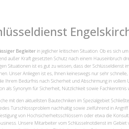
hlüsseldienst Engelskirc
ässiger Begleiter
in jeglicher kritischen Situation. Ob es sich 
nd außer Kraft gesetzten Schutz nach einem Hauseinbruch dreh
igen Situationen ist es gut zu wissen, dass der Schlüsseldienst 
önnen. Unser Anliegen ist es, Ihnen keineswegs nur sehr schne
 die Ihrem Bedürfnis nach Sicherheit und Abschirmung in vollem U
n als Synonym für Sicherheit, Nützlichkeit sowie Fachkenntnis 
he mit den aktuellsten Bautechniken im Spezialgebiet Schließte
 jedes Türschlossproblem nachhaltig sowie zielführend in Angri
estigung von Hochsicherheitsschlössern oder etwa die Konsult
Business. Unsere Mitarbeiter vom Schlüsselnotdienst im Gebiet 