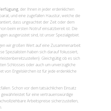
 Verfügung
, der Ihnen in jeder erdenklichen
 parat, und eine zugefallen Haustür, welche die
ntiert, dass ungeachtet der Zeit oder dem
on beim ersten Notruf einsatzbereit ist. Die
n ausgerüstet sind, ist unser Spezialgebiet.
legen wir großen Wert auf eine Zusammenarbeit
ese Spezialisten haben sich darauf fokussiert,
istenbereitzustellen}. Gleichgültig ob es sich
tten Schlosses oder auch um unverzügliche
 von Engelskirchen ist für jede erdenkliche
ällen. Schon vor dem tatsächlichen Einsatz
 gewährleistet für eine vertrauenswürdige
hvollziehbare Arbeitspreise sicherzustellen,
n.