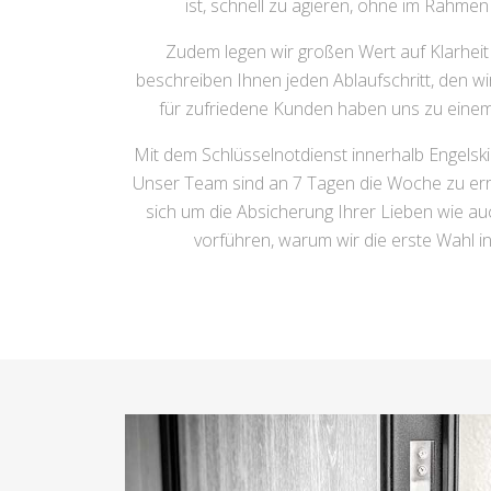
ist, schnell zu agieren, ohne im Rahme
Zudem legen wir großen Wert auf Klarheit 
beschreiben Ihnen jeden Ablaufschritt, den w
für zufriedene Kunden haben uns zu einem 
Mit dem Schlüsselnotdienst innerhalb Engelski
Unser Team sind an 7 Tagen die Woche zu err
sich um die Absicherung Ihrer Lieben wie 
vorführen, warum wir die erste Wahl 