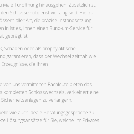
riviale Türöffnung hinausgehen. Zusätzlich zu
en Schlüsselnotdienst vielfältig sind. Hierzu
sern aller Art, die präzise Instandsetzung
n in ist es, Ihnen einen Rund-um-Service für
t geprägt ist.
ß, Schäden oder als prophylaktische
und garantieren, dass der Wechsel zeitnah wie
 Erzeugnisse, die Ihren
 von uns vermittelten Fachleute bieten das
 kompletten Schlosswechsels, verkleinert eine
Sicherheitsanlagen zu verlängern.
uelle wie auch ideale Beratungsgespräche zu
kte Lösungsansätze für Sie, welche Ihr Privates