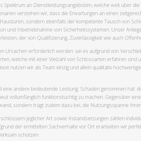
s Spektrum an Dienstleistungsangeboten, welche weit über die t
narien verstehen wir, dass die Erwartungen an einen zeitgerecht
 Haustüren, sondern ebenfalls der kompetente Tausch von Schlös
tion und Inbetriebnahme von Sicherheitssystemen. Unser Anliege
eisten, der von Qualifizierung, Zuverlässigkeit wie auch Offenhei
en Ursachen erforderlich werden: sei es aufgrund von Verschlei
en, welche mit einer Vielzahl von Schlossarten erfahren sind 
xt nutzen wir als Team einzig und allein qualitativ hochwertige
d eine andere bedeutende Leistung. Schaden genommen hat: die
t vollumfänglich funktionstüchtig zu machen. Gegenüber eines
and, sondern trägt zudem dazu bei, die Nutzungsspanne Ihrer 
hlössern jeglicher Art sowie Instandsetzungen zählen individ
rund der ermittelten Sachverhalte vor Ort erarbeiten wir perfe
wirksam schützen.