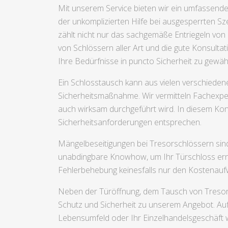
Mit unserem Service bieten wir ein umfassende
der unkomplizierten Hilfe bei ausgesperrten Sze
zählt nicht nur das sachgemäße Entriegeln von
von Schlössern aller Art und die gute Konsulta
Ihre Bedürfnisse in puncto Sicherheit zu gewährl
Ein Schlosstausch kann aus vielen verschieden
Sicherheitsmaßnahme. Wir vermitteln Fachexpert
auch wirksam durchgeführt wird. In diesem Konte
Sicherheitsanforderungen entsprechen.
Mängelbeseitigungen bei Tresorschlössern sin
unabdingbare Knowhow, um Ihr Türschloss erneu
Fehlerbehebung keinesfalls nur den Kostenaufw
Neben der Türöffnung, dem Tausch von Tresorsc
Schutz und Sicherheit zu unserem Angebot. Aufg
Lebensumfeld oder Ihr Einzelhandelsgeschäft 