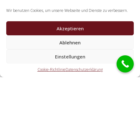
Wir benutzen Cookies, um unsere Webseite und Dienste zu verbessern.
Akzeptieren
Welche Leistungen erledigen die
Kooperationspartner der Schlüsseldienst
Ablehnen
Spezialisten?
Einstellungen
Die Kooperationspartner erledigen alle Leistungen, welche
Sie von einem Aufsperrdienst erwarten. Dazu zählt die
Cookie-Richtlinie
Datenschutzerklärung
Öffnung der Haustür (ebenfalls außerhalb der
Öffnungszeiten). Doch ebenfalls eine Autoöffnung, eine
Öffnung eines Tresors und der Schlosstausch wird von den
Partnern angeboten.
Welche Gebühren entstehen durch die
Kontaktvermittlung an einen regionalen Partner vor
Ort?