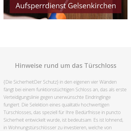
Hinweise rund um das Türschloss
{Die SicherheitDer Schutz} in den eigenen vier Wänden
fängt bei einem funktionstüchtigen Schloss an, das als erste
Verteidigungslinie gegen unerwünschte Eindringlinge
fungiert. Die Selektion eines qualitativ hochwertigen
Türschlosses, das speziell für Ihre Bedürfnisse in puncto
Sicherheit entwickelt wurde, ist bedeutsam. Es ist lohnend,
in Wohnungstürschlösser zu investieren, welche von