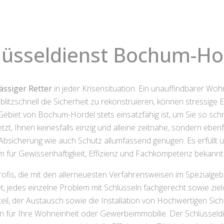
lüsseldienst Bochum-Ho
ässiger Retter
in jeder Krisensituation. Ein unauffindbarer Wo
itzschnell die Sicherheit zu rekonstruieren, können stressige E
 Gebiet von Bochum-Hordel stets einsatzfähig ist, um Sie so sc
zt, Ihnen keinesfalls einzig und alleine zeitnahe, sondern ebenf
Absicherung wie auch Schutz allumfassend genügen. Es erfüllt 
 für Gewissenhaftigkeit, Effizienz und Fachkompetenz bekannt 
fis, die mit den allerneuesten Verfahrensweisen im Spezialgebi
, jedes einzelne Problem mit Schlüsseln fachgerecht sowie ziel
il, der Austausch sowie die Installation von Hochwertigen Sic
für Ihre Wohneinheit oder Gewerbeimmobilie. Der Schlüsseldi