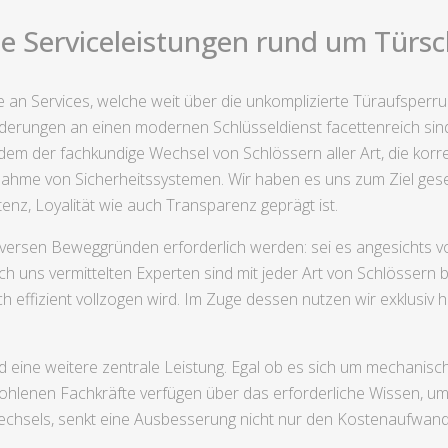
e Serviceleistungen rund um Türsch
 an Services, welche weit über die unkomplizierte Türaufsperru
rderungen an einen modernen Schlüsseldienst facettenreich sind
dem der fachkundige Wechsel von Schlössern aller Art, die kor
ahme von Sicherheitssystemen. Wir haben es uns zum Ziel geset
nz, Loyalität wie auch Transparenz geprägt ist.
diversen Beweggründen erforderlich werden: sei es angesichts v
h uns vermittelten Experten sind mit jeder Art von Schlössern 
 effizient vollzogen wird. Im Zuge dessen nutzen wir exklusiv h
 eine weitere zentrale Leistung. Egal ob es sich um mechanis
ohlenen Fachkräfte verfügen über das erforderliche Wissen, um 
sels, senkt eine Ausbesserung nicht nur den Kostenaufwand, 