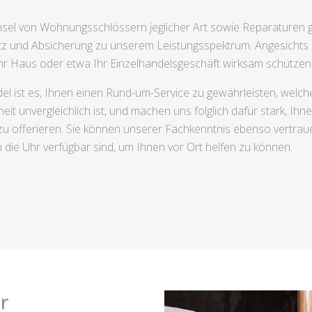
sel von Wohnungsschlössern jeglicher Art sowie Reparaturen
z und Absicherung zu unserem Leistungsspektrum. Angesichts d
 Ihr Haus oder etwa Ihr Einzelhandelsgeschäft wirksam schützen
el ist es, Ihnen einen Rund-um-Service zu gewährleisten, welche
eit unvergleichlich ist, und machen uns folglich dafür stark, Ihn
zu offerieren. Sie können unserer Fachkenntnis ebenso vertrau
 die Uhr verfügbar sind, um Ihnen vor Ort helfen zu können.
r