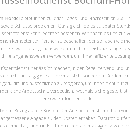
hlüsselnotdienst Bochum-Hor
um-Hordel
bietet Ihnen zu jeder Tages- und Nachtzeit, an 365 Tag
- sowie Schlüsselproblemen. Ganz gleich, ob es zu später Stun
lüsselnotdienst kann jederzeit bestehen. Wir haben es uns zur V
 einen kompetenten Partner zu beschaffen, der so rasch wie mögl
mittel sowie Herangehensweisen, um Ihnen leistungsfähige L
und Herangehensweisen verwenden, um Ihnen effiziente Lösung
 Aufsperrdienst unerlässlich machen, in der Regel nervend und u
rvice nicht nur zügig wie auch verlässlich, sondern außerdem ei
age geduldig und ausgeglichen zu reagieren, um Ihnen nicht nur 
erdenkliche Arbeitsschritt verdeutlicht, weshalb sichergestellt i
sicher sowie informiert fühlen.
lem in Bezug auf die Kosten. Der Aufsperrdienst innerhalb von
 angemessene Angabe zu den Kosten erhalten. Dadurch dürfen Si
 elementar, Ihnen in Notfällen einen zuverlässigen sowie bez