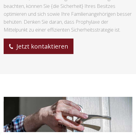
beachten, können Sie {die Sicherheit} Ihres Besitzes
optimieren und sich sowie Ihre Familienangehörigen besser
behüten. Denken Sie daran, dass Prophylaxe der
Mittelpunkt zu einer effizienten Sicherheitsstrategie ist.
Jetzt kontaktieren