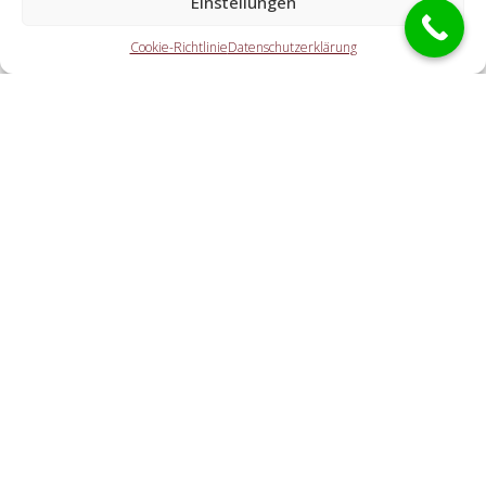
Einstellungen
Die Partner übernehmen jegliche Tätigkeiten, die Sie von
Cookie-Richtlinie
Datenschutzerklärung
einem Aufsperrdienst erwarten. Hierzu zählt die Türöffnung
(ebenso abseits der Öffnungszeiten). Doch ebenfalls eine
PKW-Öffnung, eine Öffnung eines Tresors und der
Schlosstausch wird von den Partnerunternehmen offeriert.
Welche Kosten entstehen durch die
Kontaktvermittlung an einen örtlichen
Kooperationspartner vor Ort?
Wie schnell ist der Schlüssel-Notdienst bei mir?
Cookie-Richtlinie
Haftungsausschluss
Datenschutzerklärung
Impressum