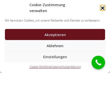
Cookie-Zustimmung
verwalten
Wir benutzen Cookies, um unsere Webseite und Dienste zu verbessern.
Akzeptieren
Welche Leistungen übernehmen die
Kooperationspartner der Schlüsseldienst
Ablehnen
Spezialisten?
Einstellungen
Die Kooperationspartner übernehmen jegliche Tätigkeiten,
welche Sie von einem Schlüssel-Notdienst erwarten. Dazu
Cookie-Richtlinie
Datenschutzerklärung
gehört die Türaufsperrung (ebenfalls abseits der
Geschäftszeiten). Doch auch eine Autoöffnung, eine
Öffnung eines Tresors und der Schlosstausch wird von den
Partnerfirmen offeriert.
Welche Gebühren entstehen durch die