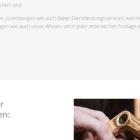
hert sind.
igen, zuverlässigen wie auch fairen Dienstleistungsservices, we
ngen wie auch unser Wissen, um in jeder erdenklichen Notlage
r
en: