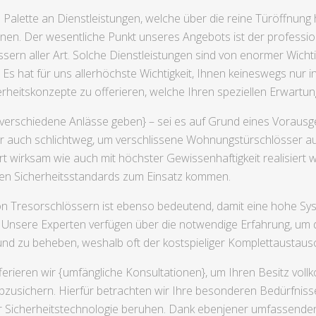
Palette an Dienstleistungen, welche über die reine Türöffnung
en. Der wesentliche Punkt unseres Angebots ist der profession
rn aller Art. Solche Dienstleistungen sind von enormer Wichti
s hat für uns allerhöchste Wichtigkeit, Ihnen keineswegs nur i
herheitskonzepte zu offerieren, welche Ihren speziellen Erwart
verschiedene Anlässe geben} – sei es auf Grund eines Vorausg
der auch schlichtweg, um verschlissene Wohnungstürschlösser 
rt wirksam wie auch mit höchster Gewissenhaftigkeit realisiert 
eten Sicherheitsstandards zum Einsatz kommen.
n Tresorschlössern ist ebenso bedeutend, damit eine hohe Syste
n. Unsere Experten verfügen über die notwendige Erfahrung, um 
und zu beheben, weshalb oft der kostspieliger Komplettaustaus
fferieren wir {umfängliche Konsultationen}, um Ihren Besitz vol
abzusichern. Hierfür betrachten wir Ihre besonderen Bedürfniss
ter Sicherheitstechnologie beruhen. Dank ebenjener umfassend