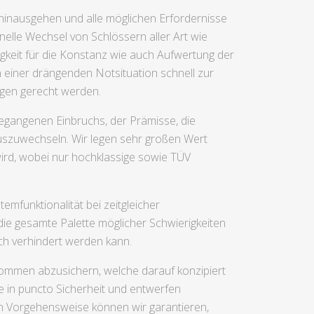
 hinausgehen und alle möglichen Erfordernisse
elle Wechsel von Schlössern aller Art wie
gkeit für die Konstanz wie auch Aufwertung der
n einer drängenden Notsituation schnell zur
ungen gerecht werden.
egangenen Einbruchs, der Prämisse, die
auszuwechseln. Wir legen sehr großen Wert
wird, wobei nur hochklassige sowie TÜV
mfunktionalität bei zeitgleicher
die gesamte Palette möglicher Schwierigkeiten
ch verhindert werden kann.
lkommen abzusichern, welche darauf konzipiert
e in puncto Sicherheit und entwerfen
en Vorgehensweise können wir garantieren,