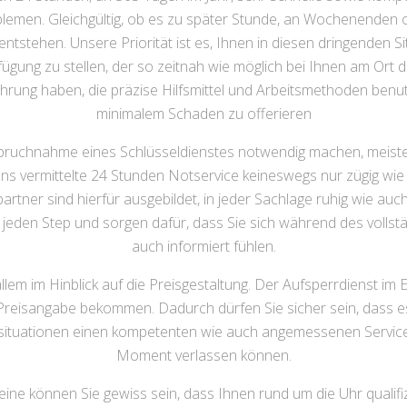
emen. Gleichgültig, ob es zu später Stunde, an Wochenenden od
entstehen. Unsere Priorität ist es, Ihnen in diesen dringenden S
rfügung zu stellen, der so zeitnah wie möglich bei Ihnen am Ort 
rung haben, die präzise Hilfsmittel und Arbeitsmethoden benu
minimalem Schaden zu offerieren
nspruchnahme eines Schlüsseldienstes notwendig machen, meis
uns vermittelte 24 Stunden Notservice keineswegs nur zügig wi
rtner sind hierfür ausgebildet, in jeder Sachlage ruhig wie au
en jeden Step und sorgen dafür, dass Sie sich während des volls
auch informiert fühlen.
llem im Hinblick auf die Preisgestaltung. Der Aufsperrdienst im 
e Preisangabe bekommen. Dadurch dürfen Sie sicher sein, dass
tsituationen einen kompetenten wie auch angemessenen Service 
Moment verlassen können.
ne können Sie gewiss sein, dass Ihnen rund um die Uhr qualifizi