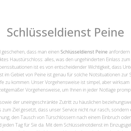
Schlüsseldienst Peine
mal geschehen, dass man einen
Schlüsseldienst Peine
anfordern 
fektes Haustürschloss: alles, was den ungehinderten Einlass z
benssituationen ist es von entscheidender Wichtigkeit, dass Unt
st im Gebiet von Peine ist genau für solche Notsituationen zur St
lfe zu kommen. Unser Vorgehensweise ist simpel, aber wirksam –
eitgemäßer Vorgehensweise, um Ihnen in jeder Notlage promp
 sowie der uneingeschränkte Zutritt zu häuslichen beziehungs
um Ziel gesetzt, dass unser Service nicht nur rasch, sondern e
fnung, den Tausch von Türschlössern nach einem Einbruch ode
d jeden Tag für Sie da. Mit dem Schlüsselnotdienst im Einzugsgeb