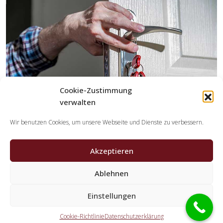
Cookie-Zustimmung
verwalten
Wir benutzen Cookies, um unsere Webseite und Dienste zu verbessern.
Akzeptieren
Welche Leistungen übernehmen die
Kooperationspartner der Schlüsseldienst
Ablehnen
Spezialisten?
Einstellungen
Die Kooperationspartner erledigen sämtliche Tätigkeiten,
die Sie von einem Schlüsselservice erwarten. Dazu gehört
Cookie-Richtlinie
Datenschutzerklärung