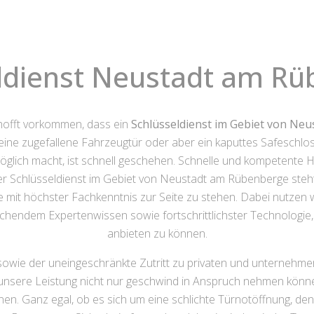
ldienst Neustadt am R
hofft vorkommen, dass ein
Schlüsseldienst im Gebiet von Ne
eine zugefallene Fahrzeugtür oder aber ein kaputtes Safeschlos
ich macht, ist schnell geschehen. Schnelle und kompetente Hil
 Schlüsseldienst im Gebiet von Neustadt am Rübenberge steht
 mit höchster Fachkenntnis zur Seite zu stehen. Dabei nutzen 
ichendem Expertenwissen sowie fortschrittlichster Technologie, 
anbieten zu können.
sowie der uneingeschränkte Zutritt zu privaten und unternehm
e unsere Leistung nicht nur geschwind in Anspruch nehmen könne
n. Ganz egal, ob es sich um eine schlichte Türnotöffnung, d