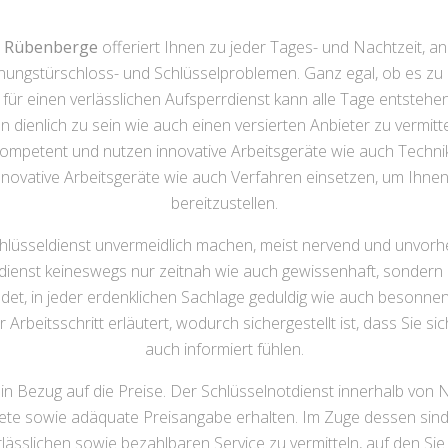
am Rübenberge
offeriert Ihnen zu jeder Tages- und Nachtzeit, a
hnungstürschloss- und Schlüsselproblemen. Ganz egal, ob es z
e für einen verlässlichen Aufsperrdienst kann alle Tage entstehe
dienlich zu sein wie auch einen versierten Anbieter zu vermitte
 kompetent und nutzen innovative Arbeitsgeräte wie auch Techn
nnovative Arbeitsgeräte wie auch Verfahren einsetzen, um Ihne
bereitzustellen.
 Schlüsseldienst unvermeidlich machen, meist nervend und unvorh
tdienst keineswegs nur zeitnah wie auch gewissenhaft, sondern e
et, in jeder erdenklichen Sachlage geduldig wie auch besonnen
 Arbeitsschritt erläutert, wodurch sichergestellt ist, dass Sie
auch informiert fühlen.
in Bezug auf die Preise. Der Schlüsselnotdienst innerhalb von
krete sowie adäquate Preisangabe erhalten. Im Zuge dessen sind
erlässlichen sowie bezahlbaren Service zu vermitteln, auf den Sie