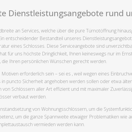
te Dienstleistungsangebote rund 
ndbreite an Services, welche über die pure Türnotöffnung hinau
Ein entscheidender Bestandteil unseres Dienstleistungsangebote
aratur eines Schlosses. Diese Serviceangebote sind unverzichtb
hat für uns höchste Dringlichkeit, Ihnen keineswegs nur im Ernst
, die Ihren persönlichen Wünschen gerecht werden.
Motiven erforderlich sein – sei es , weil wegen eines Einbruc
 in puncto Sicherheit angehoben werden sollen oder etwa ältere
 von Schlössern aller Art effizient und mit maximaler Zuverlässi
lösser verbaut werden.
nstandsetzung von Wohnungsschlössern, um die Systemfunktiona
etenz, um die ganze Spannweite etwaiger Problematiken wie a
mplettaustausch vermieden werden kann.