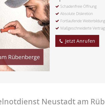
Schadenfreie Öffnung
Absolute Diskretion
Fortlaufende Weiterbildun
Maßgeschneiderte Verträ
Jetzt Anrufen
elnotdienst Neustadt am Rü