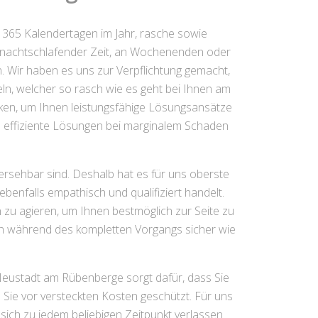
n 365 Kalendertagen im Jahr, rasche sowie
u nachtschlafender Zeit, an Wochenenden oder
n. Wir haben es uns zur Verpflichtung gemacht,
ln, welcher so rasch wie es geht bei Ihnen am
iken, um Ihnen leistungsfähige Lösungsansätze
n effiziente Lösungen bei marginalem Schaden
ersehbar sind. Deshalb hat es für uns oberste
benfalls empathisch und qualifiziert handelt.
 zu agieren, um Ihnen bestmöglich zur Seite zu
 sich während des kompletten Vorgangs sicher wie
 Neustadt am Rübenberge sorgt dafür, dass Sie
 Sie vor versteckten Kosten geschützt. Für uns
 sich zu jedem beliebigen Zeitpunkt verlassen