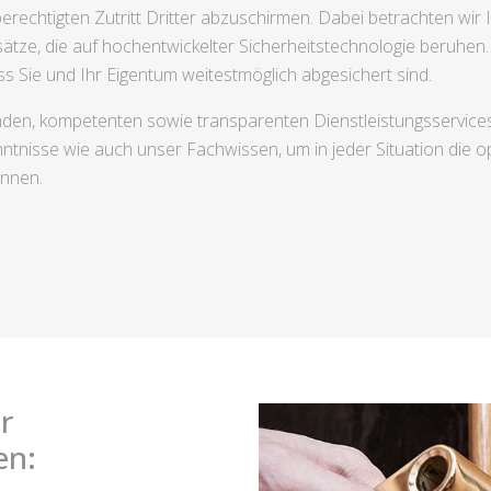
echtigten Zutritt Dritter abzuschirmen. Dabei betrachten wir I
ätze, die auf hochentwickelter Sicherheitstechnologie beruhen
 Sie und Ihr Eigentum weitestmöglich abgesichert sind.
henden, kompetenten sowie transparenten Dienstleistungsservices
nisse wie auch unser Fachwissen, um in jeder Situation die op
önnen.
r
en: