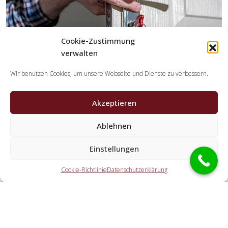
Cookie-Zustimmung
verwalten
Wir benutzen Cookies, um unsere Webseite und Dienste zu verbessern.
Akzeptieren
Welche Aufgaben übernehmen die Partner der
Ablehnen
Schlüsseldienst Spezialisten?
Einstellungen
Die Kooperationspartner übernehmen sämtliche Aufgaben,
welche Sie von einem Schlüsselnotdienst erwarten. Hierzu
Cookie-Richtlinie
Datenschutzerklärung
zählt die Türöffnung (ebenfalls abseits der Öffnungszeiten).
Doch ebenfalls eine PKW-Öffnung, eine Öffnung eines
Tresors und der Schlosstausch wird von den Partnerfirmen
angeboten.