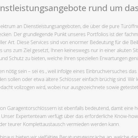
enstleistungsangebote rund um das
 Spektrum an Dienstleistungsangeboten, die über die pure Türöf
ken. Der grundlegende Punkt unseres Portfolios ist der fach
ler Art. Diese Services sind von enormer Bedeutung für die Bei
uns zum Ziel gesetzt, Ihnen keineswegs nur in einer akuten Sit
nd Schutz zu bieten, welche Ihren speziellen Erwartungen gen
ötig sein – sei es , weil infolge eines Einbruchversuches das
en sollen oder etwa ältere Schlösser einfach brüchig sind. Wir
edacht vollzogen wird, wobei nur ausgezeichnete sowie getestet
on Garagentorschlössern ist ebenfalls bedeutend, damit eine hoh
. Unser Expertenteam verfügt über das erforderliche Know-how,
t der teurer Komplettaustausch vermieden werden kann.
inaus bieten wir vielfältige Beratungsgespräche an, welche darauf