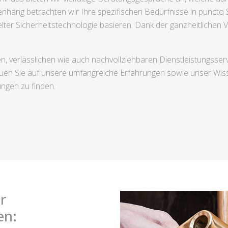
ang betrachten wir Ihre spezifischen Bedürfnisse in puncto S
lter Sicherheitstechnologie basieren. Dank der ganzheitlichen
gen, verlässlichen wie auch nachvollziehbaren Dienstleistungss
 Sie auf unsere umfangreiche Erfahrungen sowie unser Wissen
ngen zu finden.
r
en: