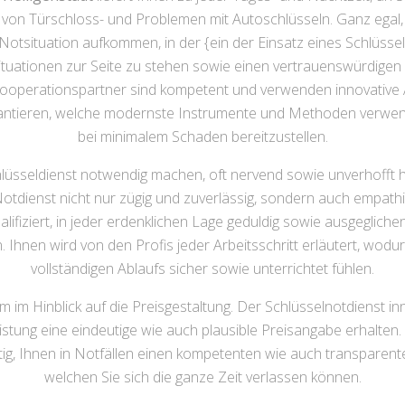
n von Türschloss- und Problemen mit Autoschlüsseln. Ganz ega
 Notsituation aufkommen, in der {ein der Einsatz eines Schlüssel
ituationen zur Seite zu stehen sowie einen vertrauenswürdigen D
 Kooperationspartner sind kompetent und verwenden innovative 
arantieren, welche modernste Instrumente und Methoden verwen
bei minimalem Schaden bereitzustellen.
hlüsseldienst notwendig machen, oft nervend sowie unverhofft h
otdienst nicht nur zügig und zuverlässig, sondern auch empathi
fiziert, in jeder erdenklichen Lage geduldig sowie ausgeglichen
n. Ihnen wird von den Profis jeder Arbeitsschritt erläutert, wodu
vollständigen Ablaufs sicher sowie unterrichtet fühlen.
 im Hinblick auf die Preisgestaltung. Der Schlüsselnotdienst in
eistung eine eindeutige wie auch plausible Preisangabe erhalte
tig, Ihnen in Notfällen einen kompetenten wie auch transparente
welchen Sie sich die ganze Zeit verlassen können.