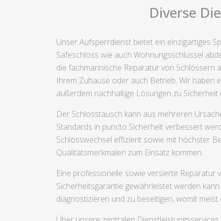
Diverse Di
Unser Aufsperrdienst bietet ein einzigartiges
Safeschloss wie auch Wohnungsschlüssel abdec
die fachmännische Reparatur von Schlössern al
Ihrem Zuhause oder auch Betrieb. Wir haben es 
außerdem nachhaltige Lösungen zu Sicherheit u
Der Schlosstausch kann aus mehreren Ursachen n
Standards in puncto Sicherheit verbessert werd
Schlosswechsel effizient sowie mit höchster B
Qualitätsmerkmalen zum Einsatz kommen.
Eine professionelle sowie versierte Reparatur v
Sicherheitsgarantie gewährleistet werden kann
diagnostizieren und zu beseitigen, womit meis
Über unsere zentralen Dienstleistungsservices h