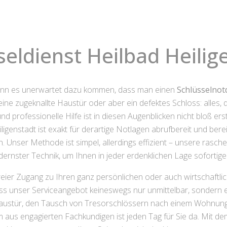
seldienst Heilbad Heilig
kann es unerwartet dazu kommen, dass man einen
Schlüsselnot
ne zugeknallte Haustür oder aber ein defektes Schloss: alles
und professionelle Hilfe ist in diesen Augenblicken nicht bloß 
igenstadt ist exakt für derartige Notlagen abrufbereit und bereit,
 Unser Methode ist simpel, allerdings effizient – unsere rasc
nster Technik, um Ihnen in jeder erdenklichen Lage sofortig
freier Zugang zu Ihren ganz persönlichen oder auch wirtschaftl
dass unser Serviceangebot keineswegs nur unmittelbar, sondern e
r Haustür, den Tausch von Tresorschlössern nach einem Wohnun
 aus engagierten Fachkundigen ist jeden Tag für Sie da. Mit de