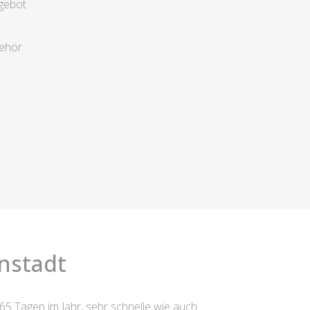
gebot
behör
nstadt
365 Tagen im Jahr, sehr schnelle wie auch