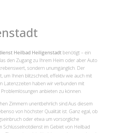
enstadt
dienst Heilbad Heiligenstadt
benötigt – ein
, das den Zugang zu Ihrem Heim oder aber Auto
erstrebenswert, sondern unumgänglich. Der
 um Ihnen blitzschnell, effektiv wie auch mit
hen Latenzzeiten haben wir verbunden mit
e Problemlösungen anbieten zu können.
ichen Zimmern unentbehrlich sind.Aus diesem
benso von höchster Qualität ist. Ganz egal, ob
gseinbruch oder etwa um vorsorgliche
m Schlüsselnotdienst im Gebiet von Heilbad