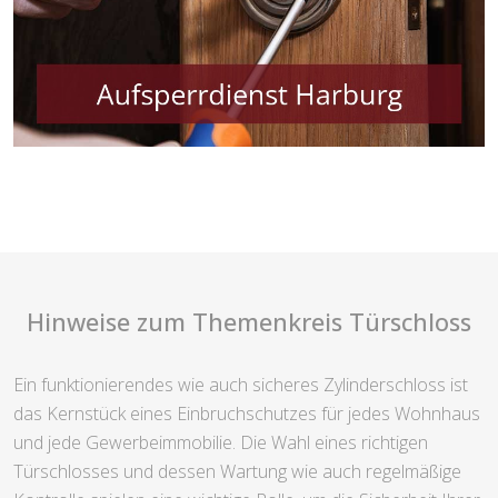
Hinweise zum Themenkreis Türschloss
Ein funktionierendes wie auch sicheres Zylinderschloss ist
das Kernstück eines Einbruchschutzes für jedes Wohnhaus
und jede Gewerbeimmobilie. Die Wahl eines richtigen
Türschlosses und dessen Wartung wie auch regelmäßige