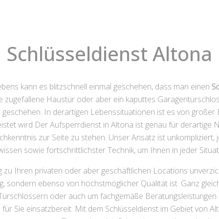
Schlüsseldienst Altona
ebens kann es blitzschnell einmal geschehen, dass man einen
S
e zugefallene Haustür oder aber ein kaputtes Garagentürschlos
l geschehen. In derartigen Lebenssituationen ist es von große
istet wird Der Aufsperrdienst in Altona ist genau für derartige 
achkenntnis zur Seite zu stehen. Unser Ansatz ist unkompliziert,
ssen sowie fortschrittlichster Technik, um Ihnen in jeder Situ
ang zu Ihren privaten oder aber geschäftlichen Locations unverzi
ig, sondern ebenso von höchstmöglicher Qualität ist. Ganz glei
Türschlössern oder auch um fachgemäße Beratungsleistungen 
h für Sie einsatzbereit. Mit dem Schlüsseldienst im Gebiet von 