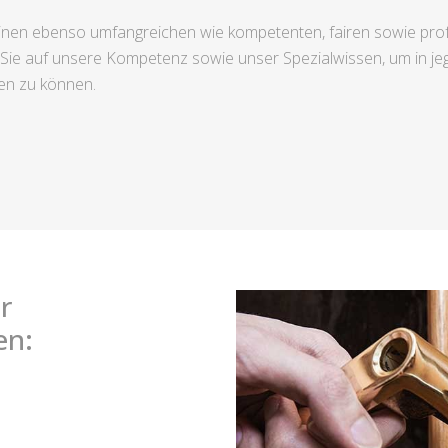
nen ebenso umfangreichen wie kompetenten, fairen sowie profe
ie auf unsere Kompetenz sowie unser Spezialwissen, um in je
en zu können.
r
en: