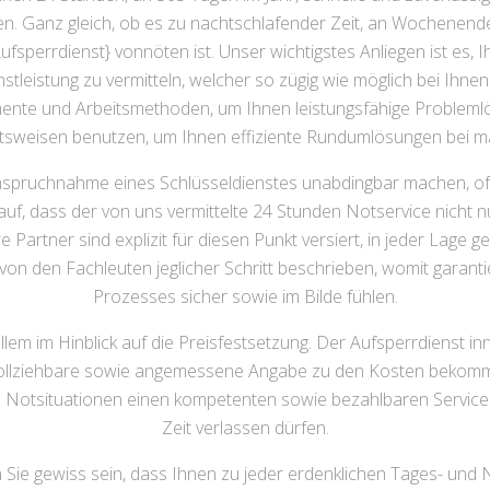
. Ganz gleich, ob es zu nachtschlafender Zeit, an Wochenenden
Aufsperrdienst} vonnöten ist. Unser wichtigstes Anliegen ist es, 
tleistung zu vermitteln, welcher so zügig wie möglich bei Ihnen
ente und Arbeitsmethoden, um Ihnen leistungsfähige Proble
itsweisen benutzen, um Ihnen effiziente Rundumlösungen bei 
nanspruchnahme eines Schlüsseldienstes unabdingbar machen, of
auf, dass der von uns vermittelte 24 Stunden Notservice nicht 
 Partner sind explizit für diesen Punkt versiert, in jeder Lage 
on den Fachleuten jeglicher Schritt beschrieben, womit garanti
Prozesses sicher sowie im Bilde fühlen.
llem im Hinblick auf die Preisfestsetzung. Der Aufsperrdienst inn
vollziehbare sowie angemessene Angabe zu den Kosten bekomme
in Notsituationen einen kompetenten sowie bezahlbaren Service 
Zeit verlassen dürfen.
Sie gewiss sein, dass Ihnen zu jeder erdenklichen Tages- und N