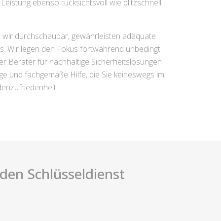
eistung ebenso rücksichtsvoll wie blitzschnell
n wir durchschaubar, gewährleisten adäquate
es. Wir legen den Fokus fortwährend unbedingt
ter Berater für nachhaltige Sicherheitslösungen
ige und fachgemäße Hilfe, die Sie keineswegs im
denzufriedenheit.
i den Schlüsseldienst