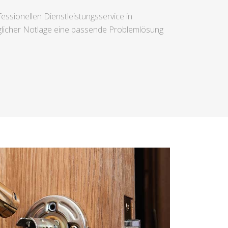
ssionellen Dienstleistungsservice in
glicher Notlage eine passende Problemlösung