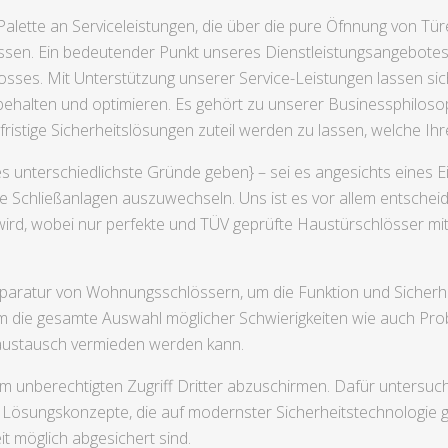
alette an Serviceleistungen, die über die pure Öfnnung von Tür
en. Ein bedeutender Punkt unseres Dienstleistungsangebotes i
osses. Mit Unterstützung unserer Service-Leistungen lassen si
behalten und optimieren. Es gehört zu unserer Businessphilosop
rfristige Sicherheitslösungen zuteil werden zu lassen, welche I
s unterschiedlichste Gründe geben} – sei es angesichts eines E
e Schließanlagen auszuwechseln. Uns ist es vor allem entsche
ird, wobei nur perfekte und TÜV geprüfte Haustürschlösser mit
eparatur von Wohnungsschlössern, um die Funktion und Sicherh
 die gesamte Auswahl möglicher Schwierigkeiten wie auch Probl
taustausch vermieden werden kann.
 unberechtigten Zugriff Dritter abzuschirmen. Dafür untersuch
ne Lösungskonzepte, die auf modernster Sicherheitstechnologie 
t möglich abgesichert sind.