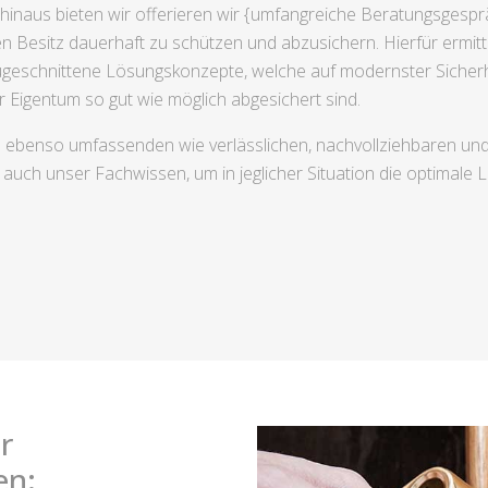
 hinaus bieten wir offerieren wir {umfangreiche Beratungsgesp
en Besitz dauerhaft zu schützen und abzusichern. Hierfür ermi
zugeschnittene Lösungskonzepte, welche auf modernster Sicherh
hr Eigentum so gut wie möglich abgesichert sind.
n ebenso umfassenden wie verlässlichen, nachvollziehbaren un
 auch unser Fachwissen, um in jeglicher Situation die optimale
r
en: