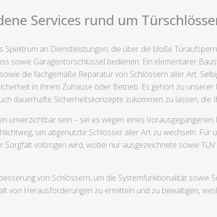
dene Services rund um Türschlösser 
ges Spektrum an Dienstleistungen, die über die bloße Türaufspe
oss sowie Garagentorschlüssel bedienen. Ein elementarer Baust
 sowie die fachgemäße Reparatur von Schlössern aller Art. Sel
Sicherheit in Ihrem Zuhause oder Betrieb. Es gehört zu unserer
rn auch dauerhafte Sicherheitskonzepte zukommen zu lassen, die
 unverzichtbar sein – sei es wegen eines Vorausgegangenen Ei
ichtweg, um abgenutzte Schlösser aller Art zu wechseln. Für un
r Sorgfalt vollzogen wird, wobei nur ausgezeichnete sowie TÜV 
besserung von Schlössern, um die Systemfunktionalität sowie S
elfalt von Herausforderungen zu ermitteln und zu bewältigen, w