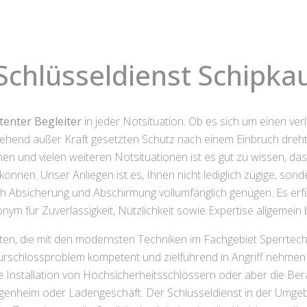
Schlüsseldienst Schipka
tenter Begleiter
in jeder Notsituation. Ob es sich um einen ve
ehend außer Kraft gesetzten Schutz nach einem Einbruch dreht: 
n und vielen weiteren Notsituationen ist es gut zu wissen, da
u können. Unser Anliegen ist es, Ihnen nicht lediglich zügige, son
h Absicherung und Abschirmung vollumfänglich genügen. Es erfül
nym für Zuverlässigkeit, Nützlichkeit sowie Expertise allgemein 
n, die mit den modernsten Techniken im Fachgebiet Sperrtechn
ürschlossproblem kompetent und zielführend in Angriff nehmen
e Installation von Hochsicherheitsschlössern oder aber die Ber
igenheim oder Ladengeschäft. Der Schlüsseldienst in der Umgeb