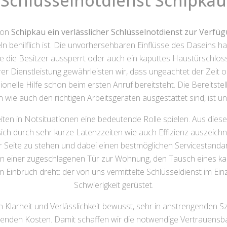
Schlüsselnotdienst Schipkau
 von
Schipkau ein verlässlicher Schlüsselnotdienst zur Verfü
 behilflich ist. Die unvorhersehbaren Einflüsse des Daseins 
he die Besitzer aussperrt oder auch ein kaputtes Haustürschl
rer Dienstleistung gewährleisten wir, dass ungeachtet der Zeit
lle Hilfe schon beim ersten Anruf bereitsteht. Die Bereitstellu
wie auch den richtigen Arbeitsgeräten ausgestattet sind, ist u
eiten in Notsituationen eine bedeutende Rolle spielen. Aus die
ch durch sehr kurze Latenzzeiten wie auch Effizienz auszeichn
ur Seite zu stehen und dabei einen bestmöglichen Servicestandar
ßen einer zugeschlagenen Tür zur Wohnung, den Tausch eines 
inbruch dreht: der von uns vermittelte Schlüsseldienst im Einz
Schwierigkeit gerüstet.
 Klarheit und Verlässlichkeit bewusst, sehr in anstrengenden Sz
henden Kosten. Damit schaffen wir die notwendige Vertrauensb