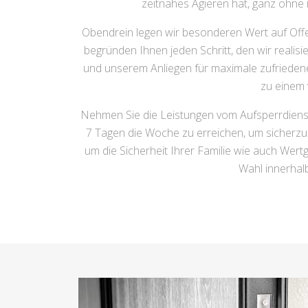
zeitnahes Agieren hat, ganz ohne 
Obendrein legen wir besonderen Wert auf Offe
begründen Ihnen jeden Schritt, den wir realis
und unserem Anliegen für maximale zufriedene
zu einem 
Nehmen Sie die Leistungen vom Aufsperrdienst 
7 Tagen die Woche zu erreichen, um sicherzus
um die Sicherheit Ihrer Familie wie auch Wer
Wahl innerhal