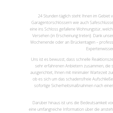
24 Stunden täglich steht Ihnen im Gebiet
Garagentorschlössern wie auch Safeschlüsseln
eine ins Schloss gefallene Wohnungstür, welc
Versehen {in Erscheinung treten}. Dank unse
Wochenende oder an Brückentagen – professione
Expertenwissen 
Uns ist es bewusst, dass schnelle Reaktionsz
sehr erfahrenen Anbietern zusammen, die si
ausgerichtet, Ihnen mit minimaler Wartezeit z
ob es sich um das schadensfreie Aufschlie
sofortige Sicherheitsmaßnahmen nach einem E
Darüber hinaus ist uns die Bedeutsamkeit von
eine umfangreiche Information über die anste