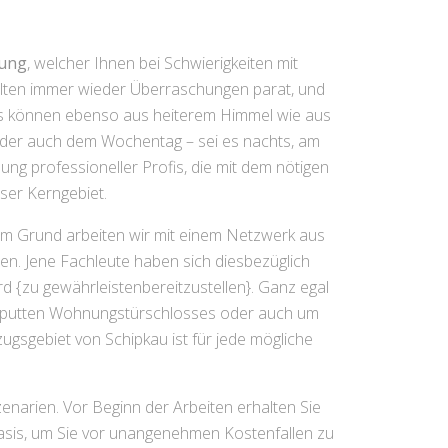
gung
, welcher Ihnen bei Schwierigkeiten mit
halten immer wieder Überraschungen parat, und
oss können ebenso aus heiterem Himmel wie aus
 oder auch dem Wochentag – sei es nachts, am
ng professioneller Profis, die mit dem nötigen
nser Kerngebiet.
sem Grund arbeiten wir mit einem Netzwerk aus
en. Jene Fachleute haben sich diesbezüglich
d {zu gewährleistenbereitzustellen}. Ganz egal
kaputten Wohnungstürschlosses oder auch um
ugsgebiet von Schipkau ist für jede mögliche
enarien. Vor Beginn der Arbeiten erhalten Sie
asis, um Sie vor unangenehmen Kostenfallen zu