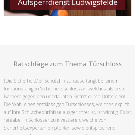
Ratschläge zum Thema Türschloss
{Die SicherheitDer Schutz} in zuhause fängt bei einem
funktionsfähigen Sicherheitsschloss an, welches als erste
Barriere gegen den unerlaubten Eintritt durch Dritte dient.
Die Wahl eines erstklassigen Türschlosses, welches explizit
auf Ihre Schutzbedürfnisse ausgerichtet ist, ist wichtig. Es ist
rentabel, in Schlösser zu investieren, welche von
Sicherheitsexperten empfohlen sowie entsprechend