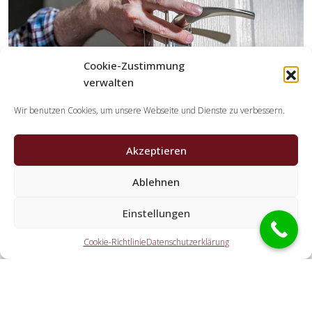
Cookie-Zustimmung
verwalten
Wir benutzen Cookies, um unsere Webseite und Dienste zu verbessern.
Akzeptieren
Ablehnen
Welche Tätigkeiten erledigen die Partner der
Schlüsseldienst Spezialisten?
Einstellungen
Die Partner übernehmen alle Leistungen, die Sie von einem
Cookie-Richtlinie
Datenschutzerklärung
Aufsperrdienst erwarten. Hierzu zählt die Türöffnung
(ebenfalls abseits der Geschäftszeiten). Doch ebenso eine
Autoöffnung, eine Öffnung eines Tresors und der