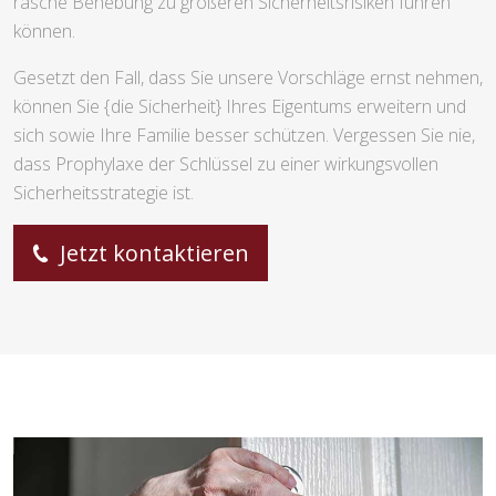
rasche Behebung zu größeren Sicherheitsrisiken führen
können.
Gesetzt den Fall, dass Sie unsere Vorschläge ernst nehmen,
können Sie {die Sicherheit} Ihres Eigentums erweitern und
sich sowie Ihre Familie besser schützen. Vergessen Sie nie,
dass Prophylaxe der Schlüssel zu einer wirkungsvollen
Sicherheitsstrategie ist.
Jetzt kontaktieren