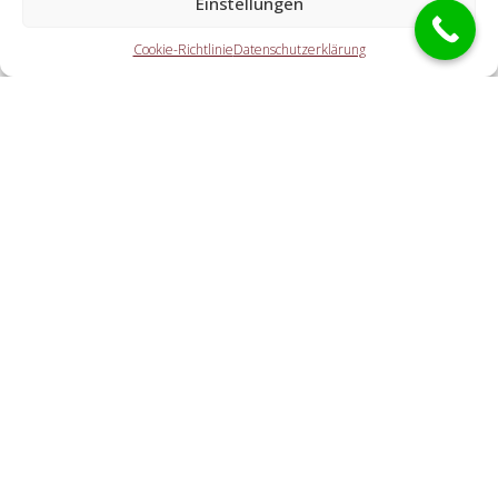
Einstellungen
Schlüsseldienst Spezialisten?
Cookie-Richtlinie
Datenschutzerklärung
Die Kooperationspartner erledigen jegliche Tätigkeiten,
welche Sie von einem Schlüssel-Notdienst erwarten. Dazu
zählt die Türaufsperrung (auch abseits der Öffnungszeiten).
Doch auch eine Autoöffnung, eine Tresoröffnung und der
Schlosstausch wird von den Partnerfirmen durchgeführt.
Welche Gebühren entstehen durch die Vermittlung
an einen lokalen Partner vor Ort?
Wie schnell ist der Aufsperrdienst vor Ort?
Cookie-Richtlinie
Haftungsausschluss
Datenschutzerklärung
Impressum