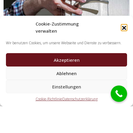
Cookie-Zustimmung
verwalten
Wir benutzen Cookies, um unsere Webseite und Dienste zu verbessern.
Akzeptieren
Ablehnen
Welche Aufgaben erledigen die Kooperationspartner
der Schlüsseldienst Spezialisten?
Einstellungen
Die Kooperationspartner erledigen jegliche Aufgaben,
Cookie-Richtlinie
Datenschutzerklärung
welche Sie von einem Schlüssel-Notdienst erwarten. Hierzu
zählt die Türöffnung (ebenfalls abseits der Öffnungszeiten).
Doch ebenso eine PKW-Öffnung, eine Tresoröffnung und
der Schlosstausch wird von den Partnern durchgeführt.