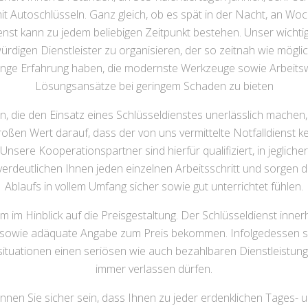
t Autoschlüsseln. Ganz gleich, ob es spät in der Nacht, an Woc
nst kann zu jedem beliebigen Zeitpunkt bestehen. Unser wichtigs
ürdigen Dienstleister zu organisieren, der so zeitnah wie möglic
nge Erfahrung haben, die modernste Werkzeuge sowie Arbeitswe
Lösungsansätze bei geringem Schaden zu bieten
en, die den Einsatz eines Schlüsseldienstes unerlässlich mache
roßen Wert darauf, dass der von uns vermittelte Notfalldienst 
Unsere Kooperationspartner sind hierfür qualifiziert, in jeglic
 verdeutlichen Ihnen jeden einzelnen Arbeitsschritt und sorgen 
Ablaufs in vollem Umfang sicher sowie gut unterrichtet fühlen.
em im Hinblick auf die Preisgestaltung. Der Schlüsseldienst inne
e sowie adäquate Angabe zum Preis bekommen. Infolgedessen si
situationen einen seriösen wie auch bezahlbaren Dienstleistungs
immer verlassen dürfen.
nnen Sie sicher sein, dass Ihnen zu jeder erdenklichen Tages- u