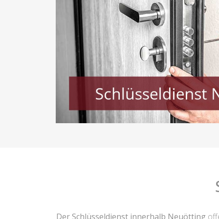
Der Schlüsseldienst innerhalb Neuötting
off