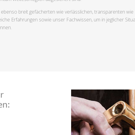
n ebenso breit gefächerten wie verlässlichen, transparenten w
iche Erfahrungen sowie unser Fachwissen, um in jeglicher Situat
önnen.
r
en: