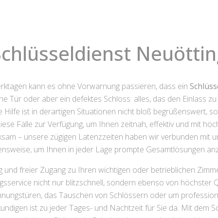
chlüsseldienst Neuötti
ktagen kann es ohne Vorwarnung passieren, dass ein
Schlüss
e Tür oder aber ein defektes Schloss: alles, das den Einlass zu
 Hilfe ist in derartigen Situationen nicht bloß begrüßenswert, 
ese Fälle zur Verfügung, um Ihnen zeitnah, effektiv und mit hö
irksam – unsere zügigen Latenzzeiten haben wir verbunden mit
ensweise, um Ihnen in jeder Lage prompte Gesamtlösungen anz
 und freier Zugang zu Ihren wichtigen oder betrieblichen Zimm
sservice nicht nur blitzschnell, sondern ebenso von höchster Qua
nungstüren, das Tauschen von Schlössern oder um professionel
ndigen ist zu jeder Tages- und Nachtzeit für Sie da. Mit dem S