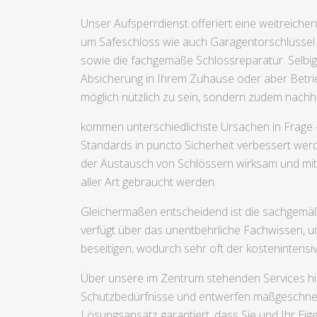
Unser Aufsperrdienst offeriert eine weitreiche
um Safeschloss wie auch Garagentorschlüssel 
sowie die fachgemäße Schlossreparatur. Selbig
Absicherung in Ihrem Zuhause oder aber Betrie
möglich nützlich zu sein, sondern zudem nachha
kommen unterschiedlichste Ursachen in Frage –
Standards in puncto Sicherheit verbessert werd
der Austausch von Schlössern wirksam und mit b
aller Art gebraucht werden.
Gleichermaßen entscheidend ist die sachgemäß
verfügt über das unentbehrliche Fachwissen, 
beseitigen, wodurch sehr oft der kostenintens
Über unsere im Zentrum stehenden Services hin
Schutzbedürfnisse und entwerfen maßgeschneid
Lösungsansatz garantiert, dass Sie und Ihr Eig