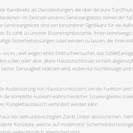
nde Bandbreite an Dienstleistungen, die über die pure Türöffnu
bedienen. Im Zentrum unseres Serviceangebots stehen der fac
e Serviceangebote sind von besonderer Signifikanz für die Auf
b. Es zählt zu unserer Businessphilosophie, Ihnen keineswegs n
ltige Sicherheitslösungen zuteil werden zu lassen, die Ihren ind
 sei es , weil wegen eines Einbruchversuches das Schließanlag
en sollen oder aber ältere Haustürschlösser einfach abgenutzt 
ester Genauigkeit realisiert wird, wobei nur hochklassige und
e Ausbesserung von Haustürschlössern, um die Funktion und Si
um die komplette Auswahl wahrscheinlicher Schwierigkeiten sow
iver Komplettaustausch verhindert werden kann.
aus vor dem unberechtigten Zutritt Dritter abzuschirmen. Hierf
erte Konzepte, welche auf modernster Sicherheitstechnologie
entum weitestmöglich abgesichert sind.