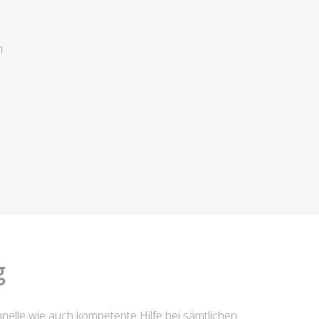
n
g
hnelle wie auch kompetente Hilfe bei sämtlichen