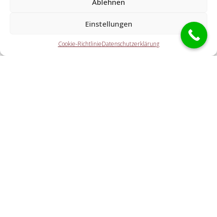
Ablehnen
Spezialisten?
Einstellungen
Die Kooperationspartner übernehmen jegliche Tätigkeiten,
die Sie von einem Schlüssel-Notdienst erwarten. Hierzu
Cookie-Richtlinie
Datenschutzerklärung
zählt die Türaufsperrung (ebenso abseits der
Öffnungszeiten). Doch auch eine PKW-Öffnung, eine
Tresoröffnung und der Schlosstausch wird von den
Partnerunternehmen offeriert.
Welche Kosten entstehen durch die
Kontaktvermittlung an einen lokalen
Kooperationspartner vor Ort?
Wie rasch ist der Schlüsseldienst vor Ort?