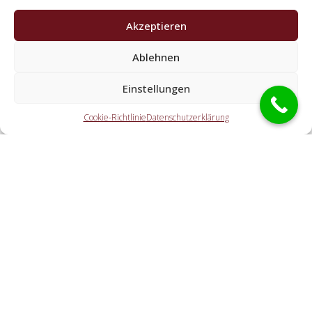
Akzeptieren
Ablehnen
Welche Leistungen übernehmen die Partner der
Einstellungen
Schlüsseldienst Spezialisten?
Cookie-Richtlinie
Datenschutzerklärung
Die Partner erledigen alle Aufgaben, die Sie von einem
Aufsperrdienst erwarten. Dazu gehört die Türnotöffnung
(auch außerhalb der Geschäftszeiten). Doch ebenfalls eine
KFZ-Öffnung, eine Tresoröffnung und der Schlosstausch
wird von den Partnern offeriert.
Welche Ausgaben entstehen durch die Übermittlung
an einen lokalen Partner vor Ort?
Wie schnell ist der Schlüsselservice bei mir?