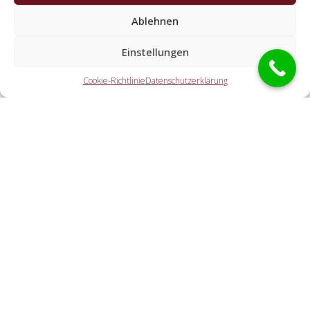
Kooperationspartner der Schlüsseldienst
Ablehnen
Spezialisten?
Einstellungen
Die Partner übernehmen sämtliche Tätigkeiten, welche Sie
von einem Schlüsselservice erwarten. Dazu zählt die
Cookie-Richtlinie
Datenschutzerklärung
Öffnung der Tür (ebenfalls abseits der Öffnungszeiten).
Doch ebenso eine PKW-Öffnung, eine Öffnung eines
Tresors und der Schlosstausch wird von den Partnerfirmen
durchgeführt.
Welche Gebühren entstehen durch die
Vermittlungstätigkeit an einen regionalen Partner
vor Ort?
Wie schnell ist der Aufsperrdienst bei mir?