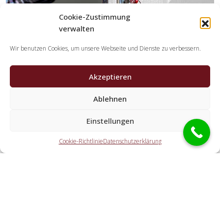
Cookie-Zustimmung
verwalten
Wir benutzen Cookies, um unsere Webseite und Dienste zu verbessern.
Akzeptieren
Welche Leistungen erledigen die Partner der
Ablehnen
Schlüsseldienst Spezialisten?
Einstellungen
Die Kooperationspartner übernehmen sämtliche
Tätigkeiten, die Sie von einem Schlüssel-Notdienst erwarten.
Cookie-Richtlinie
Datenschutzerklärung
Dazu gehört die Öffnung der Tür (ebenfalls abseits der
Geschäftszeiten). Doch ebenfalls eine PKW-Öffnung, eine
Öffnung eines Tresors und der Schlosstausch wird von den
Partnerunternehmen angeboten.
Welche Kosten entstehen durch die