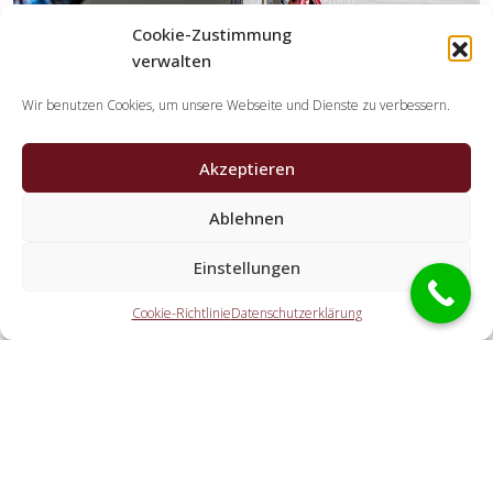
Cookie-Zustimmung
verwalten
Wir benutzen Cookies, um unsere Webseite und Dienste zu verbessern.
Akzeptieren
Welche Aufgaben übernehmen die
Kooperationspartner der Schlüsseldienst
Ablehnen
Spezialisten?
Einstellungen
Die Kooperationspartner erledigen jegliche Leistungen,
welche Sie von einem Schlüsselservice erwarten. Hierzu
Cookie-Richtlinie
Datenschutzerklärung
zählt die Türnotöffnung (ebenfalls außerhalb der
Öffnungszeiten). Doch ebenso eine KFZ-Öffnung, eine
Öffnung eines Tresors und der Schlosstausch wird von den
Partnern angeboten.
Welche Ausgaben entstehen durch die