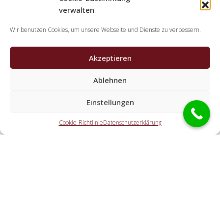
verwalten
Wir benutzen Cookies, um unsere Webseite und Dienste zu verbessern.
Akzeptieren
Ablehnen
Welche Aufgaben übernehmen die
Kooperationspartner der Schlüsseldienst
Einstellungen
Spezialisten?
Cookie-Richtlinie
Datenschutzerklärung
Die Partner erledigen jegliche Leistungen, die Sie von einem
Schlüsselservice erwarten. Dazu gehört die Öffnung der Tür
(ebenfalls außerhalb der Öffnungszeiten). Doch ebenfalls
eine Autoöffnung, eine Tresoröffnung und der
Schlosstausch wird von den Partnerfirmen angeboten.
Welche Ausgaben entstehen durch die Vermittlung
an einen lokalen Partner vor Ort?