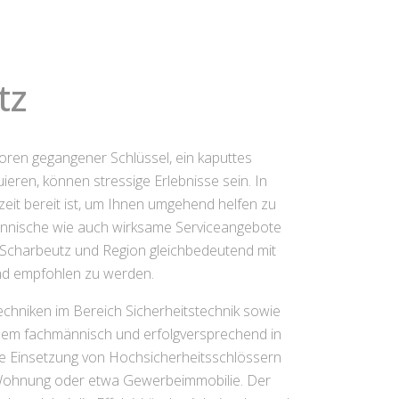
tz
rloren gegangener Schlüssel, ein kaputtes
eren, können stressige Erlebnisse sein. In
zeit bereit ist, um Ihnen umgehend helfen zu
männische wie auch wirksame Serviceangebote
 in Scharbeutz und Region gleichbedeutend mit
nd empfohlen zu werden.
chniken im Bereich Sicherheitstechnik sowie
roblem fachmännisch und erfolgversprechend in
ie Einsetzung von Hochsicherheitsschlössern
 Wohnung oder etwa Gewerbeimmobilie. Der