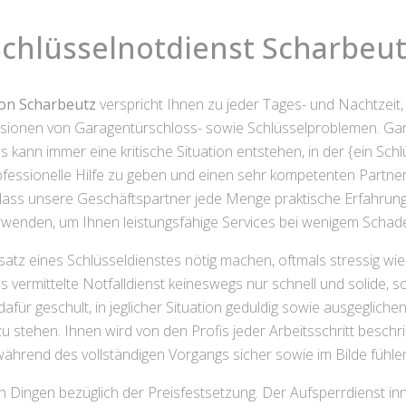
Schlüsselnotdienst Scharbeut
von Scharbeutz
verspricht Ihnen zu jeder Tages- und Nachtzeit,
sionen von Garagentürschloss- sowie Schlüsselproblemen. Ganz
nn immer eine kritische Situation entstehen, in der {ein Schlüs
rofessionelle Hilfe zu geben und einen sehr kompetenten Partner 
, dass unsere Geschäftspartner jede Menge praktische Erfahru
enden, um Ihnen leistungsfähige Services bei wenigem Schad
 Einsatz eines Schlüsseldienstes nötig machen, oftmals stressig 
ns vermittelte Notfalldienst keineswegs nur schnell und solide
afür geschult, in jeglicher Situation geduldig sowie ausgegliche
 stehen. Ihnen wird von den Profis jeder Arbeitsschritt beschrie
ährend des vollständigen Vorgangs sicher sowie im Bilde fühle
n Dingen bezüglich der Preisfestsetzung. Der Aufsperrdienst inn