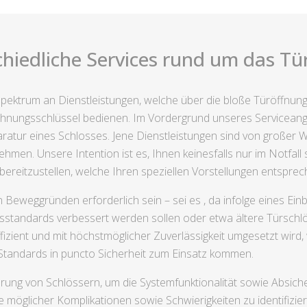
hiedliche Services rund um das Tü
es Spektrum an Dienstleistungen, welche über die bloße Türöffnu
ungsschlüssel bedienen. Im Vordergrund unseres Serviceange
tur eines Schlosses. Jene Dienstleistungen sind von großer Wi
men. Unsere Intention ist es, Ihnen keinesfalls nur im Notfall 
bereitzustellen, welche Ihren speziellen Vorstellungen entsprec
 Beweggründen erforderlich sein – sei es , da infolge eines E
sstandards verbessert werden sollen oder etwa ältere Türschlös
fizient und mit höchstmöglicher Zuverlässigkeit umgesetzt wir
Standards in puncto Sicherheit zum Einsatz kommen.
rung von Schlössern, um die Systemfunktionalität sowie Absich
öglicher Komplikationen sowie Schwierigkeiten zu identifiziere