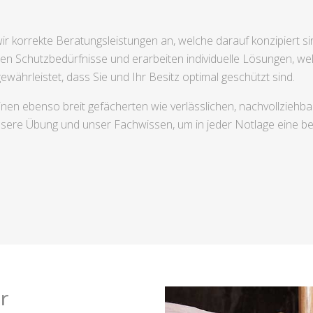
r korrekte Beratungsleistungen an, welche darauf konzipiert sin
llen Schutzbedürfnisse und erarbeiten individuelle Lösungen, w
währleistet, dass Sie und Ihr Besitz optimal geschützt sind.
nen ebenso breit gefächerten wie verlässlichen, nachvollziehba
nsere Übung und unser Fachwissen, um in jeder Notlage eine be
r