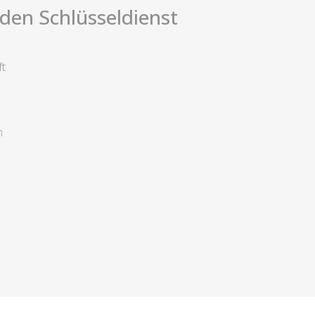
i den Schlüsseldienst
ft
n