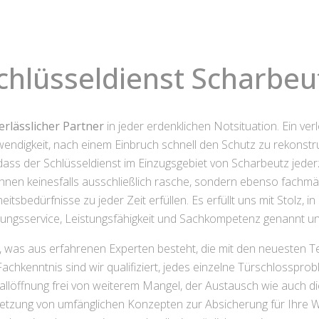
chlüsseldienst Scharbeu
erlässlicher Partner
in jeder erdenklichen Notsituation. Ein ve
ndigkeit, nach einem Einbruch schnell den Schutz zu rekonstrui
, dass der Schlüsseldienst im Einzugsgebiet von Scharbeutz jeder
 Ihnen keinesfalls ausschließlich rasche, sondern ebenso fach
eitsbedürfnisse zu jeder Zeit erfüllen. Es erfüllt uns mit Stolz,
tungsservice, Leistungsfähigkeit und Sachkompetenz genannt u
, was aus erfahrenen Experten besteht, die mit den neuesten Te
Fachkenntnis sind wir qualifiziert, jedes einzelne Türschlossp
fallöffnung frei von weiterem Mangel, der Austausch wie auch d
etzung von umfänglichen Konzepten zur Absicherung für Ihre