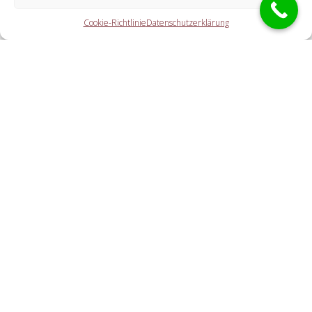
Cookie-Richtlinie
Datenschutzerklärung
Die Kooperationspartner erledigen jegliche Leistungen, die
Sie von einem Schlüssel-Notdienst erwarten. Dazu zählt die
Öffnung der Tür (auch abseits der Öffnungszeiten). Doch
ebenfalls eine Autoöffnung, eine Tresoröffnung und der
Schlosstausch wird von den Partnerunternehmen offeriert.
Welche Kosten entstehen durch die Vermittlung an
einen regionalen Kooperationspartner vor Ort?
Wie zügig ist der Aufsperrdienst vor Ort?
Cookie-Richtlinie
Haftungsausschluss
Datenschutzerklärung
Impressum