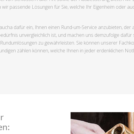
n wir passende Lösungen für Sie, welche Ihr Eigenheim oder auc
aucha dafür ein, Ihnen einen Rund-um-Service anzubieten, der 
tsbedürfnis unvergleichlich ist, und machen uns demzufolge dafür 
re Rundumlösungen zu gewährleisten. Sie können unserer Fachk
digen zählen können, welche Ihnen in jeder erdenklichen Notlag
r
en: