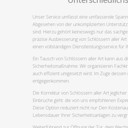
Unser Service umfasst eine umfassende Spannwe
Abgesehen von der unkomplizierten Unterstützu
sind. Hierzu gehört keineswegs nur das sachg
präzise Ausbesserung von Schlössern aller Art
einen vollständigen Dienstleistungsservice für Ih
Ein Tausch von Schlössern aller Art kann aus d
Sicherheitsmaßnahme. Wir organisieren Fachkräf
auch effizient umgesetzt wird. Im Zuge dessen
entgegenkommen.
Die Korrektur von Schlössern aller Art jeglich
Einbrüche geht: die von uns empfohlenen Exper
Diese Option reduziert nicht nur Den Kostena
Lebensdauer Ihrer Sicherheitsanlagen zu verg
Weiterführend zur Öffnung der Tür, dem Wechs