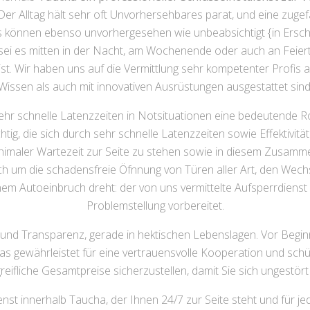
. Der Alltag hält sehr oft Unvorhersehbares parat, und eine zuge
 können ebenso unvorhergesehen wie unbeabsichtigt {in Ersche
sei es mitten in der Nacht, am Wochenende oder auch an Feie
t. Wir haben uns auf die Vermittlung sehr kompetenter Profis 
Wissen als auch mit innovativen Ausrüstungen ausgestattet sind
hr schnelle Latenzzeiten in Notsituationen eine bedeutende Ro
htig, die sich durch sehr schnelle Latenzzeiten sowie Effektivi
 minimaler Wartezeit zur Seite zu stehen sowie in diesem Zusa
sich um die schadensfreie Öfnnung von Türen aller Art, den We
 Autoeinbruch dreht: der von uns vermittelte Aufsperrdienst in
Problemstellung vorbereitet.
 und Transparenz, gerade in hektischen Lebenslagen. Vor Beg
 gewährleistet für eine vertrauensvolle Kooperation und schüt
reifliche Gesamtpreise sicherzustellen, damit Sie sich ungestör
enst innerhalb Taucha, der Ihnen 24/7 zur Seite steht und für je