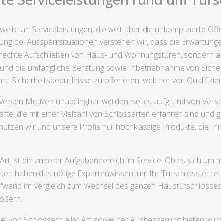
ite an Serviceleistungen, die weit über die unkomplizierte Ö
ng bei Aussperrsituationen verstehen wir, dass die Erwartungen
erechte Aufschließen von Haus- und Wohnungstüren, sondern auß
 und die umfängliche Beratung sowie Inbetriebnahme von Sicherh
re Sicherheitsbedürfnisse zu offerieren, welcher von Qualifizieru
iversen Motiven unabdingbar werden: sei es aufgrund von Versc
te, die mit einer Vielzahl von Schlossarten erfahren sind und 
 nutzen wir und unsere Profis nur hochklassige Produkte, die I
er Art ist ein anderer Aufgabenbereich im Service. Ob es sich 
ten haben das nötige Expertenwissen, um Ihr Türschloss erneut
ufwand im Vergleich zum Wechsel des ganzen Haustürschlosses, 
rößern.
el von Schlössern aller Art sowie der Ausbesserung bieten wi