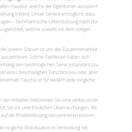
fallen Haustür, welche die Eigentümer aussperrt
inung treten}. Unser Service ermöglicht, dass
rtagen – fachmännische Unterstützung nach nur
ausgerichtet, welche sowohl mit dem nötigen
.
lle spielen. Darum ist uns die Zusammenarbeit
tät auszeichnen. Solche Fachleute haben sich
mmenhang den bestmöglichen Servicestandard {zu
chsel eines beschädigten Türschlosses oder aber
nerhalb Taucha ist für wirklich jede mögliche
inn der Arbeiten bekommen Sie eine umfassende
zt Sie vor unerfreulichen Überraschungen. Wir
t auf die Problemlösung konzentrieren können.
de mögliche Notsituation in Verbindung mit