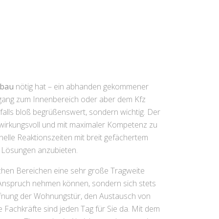
ibau
nötig hat – ein abhanden gekommener
 Zugang zum Innenbereich oder aber dem Kfz
sfalls bloß begrüßenswert, sondern wichtig. Der
, wirkungsvoll und mit maximaler Kompetenz zu
elle Reaktionszeiten mit breit gefächertem
ge Lösungen anzubieten.
lichen Bereichen eine sehr große Tragweite
n Anspruch nehmen können, sondern sich stets
 Öffnung der Wohnungstür, den Austausch von
achkräfte sind jeden Tag für Sie da. Mit dem