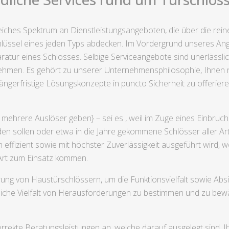
iches Spektrum an Dienstleistungsangeboten, die über die rei
lüssel eines jeden Typs abdecken. Im Vordergrund unseres An
tur eines Schlosses. Selbige Serviceangebote sind unerlässli
hmen. Es gehört zu unserer Unternehmensphilosophie, Ihnen ni
längerfristige Lösungskonzepte in puncto Sicherheit zu offerie
mehrere Auslöser geben} – sei es , weil im Zuge eines Einbruc
en sollen oder etwa in die Jahre gekommene Schlösser aller Art 
effizient sowie mit höchster Zuverlässigkeit ausgeführt wird, 
 Art zum Einsatz kommen.
erung von Haustürschlössern, um die Funktionsvielfalt sowie Abs
he Vielfalt von Herausforderungen zu bestimmen und zu bewält
rrekte Beratungsleistungen an, welche darauf ausgelegt sind, I