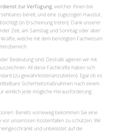
rrdienst zur Verfügung
, welcher Ihnen bei
rsehbares bereit, und eine zugezogen Haustür,
ichtigt {in Erscheinung treten}. Dank unserer
fender Zeit, am Samstag und Sonntag oder aber
Fachkräfte, welche mit dem benötigten Fachwissen
etenzbereich.
nder Bedeutung sind. Deshalb agieren wir mit
uszeichnen. All diese Fachkräfte haben sich
andard {zu gewährleistenanzubieten}. Egal ob es
unmittelbare Sicherheitsmaßnahmen nach einem
ür wirklich jede mögliche Herausforderung
uationen. Bereits vorneweg bekommen Sie eine
e vor unseriösen Kostenfallen zu schützen. Wir
uneingeschränkt und unbelastet auf die