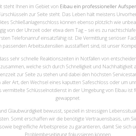
t steht Ihnen im Gebiet von
Eibau ein professioneller Aufspe
rschlüsseln zur Seite steht. Das Leben hält meistens Unvorhe
tes Schließanlagenschloss können ebenso plötzlich wie unbeabs
gig von der Uhrzeit oder etwa dem Tag – sei es zu nachtschla
ersten Telefonanruf einsatzfähig ist. Die Vermittlung seriöser 
 passenden Arbeitsutensilien ausstaffiert sind, ist unser Komp
ass sehr schnelle Reaktionszeiten in Notfällen von entscheide
zusammen, welche sich durch Schnelligkeit und Nachhaltigkeit a
 Latenzzeit zur Seite zu stehen und dabei den höchsten Servicest
 aller Art, den Wechsel eines kaputten Safeschloss oder um 
vermittelte Schlüsselnotdienst in der Umgebung von Eibau ist f
gewappnet.
nd Glaubwürdigkeit bewusst, speziell in stressigen Lebenssit
sten. Somit erschaffen wir die benötigte Vertrauensbasis, um Si
sowie begreifliche Arbeitspreise zu garantieren, damit Sie sich 
Problembeseitigung fokussieren können.