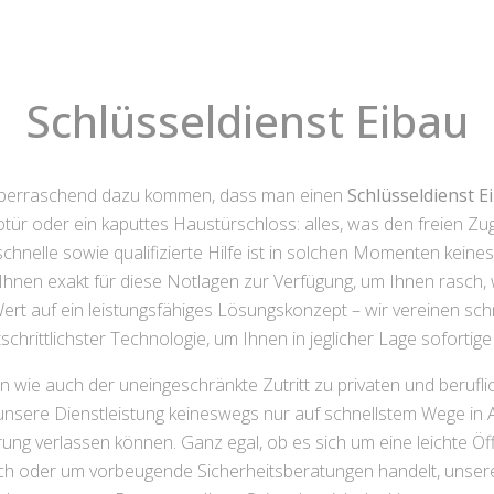
Schlüsseldienst Eibau
 überraschend dazu kommen, dass man einen
Schlüsseldienst E
totür oder ein kaputtes Haustürschloss: alles, was den freien
chnelle sowie qualifizierte Hilfe ist in solchen Momenten keine
 Ihnen exakt für diese Notlagen zur Verfügung, um Ihnen rasch
ert auf ein leistungsfähiges Lösungskonzept – wir vereinen schn
schrittlichster Technologie, um Ihnen in jeglicher Lage soforti
en wie auch der uneingeschränkte Zutritt zu privaten und beruf
e unsere Dienstleistung keineswegs nur auf schnellstem Wege i
ührung verlassen können. Ganz egal, ob es sich um eine leichte
oder um vorbeugende Sicherheitsberatungen handelt, unsere F