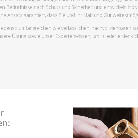
en Bedürfnisse nach Schutz und Sicherheit und entwickeln indivi
che Ansatz garantiert, dass Sie und Ihr Hab und Gut weitestmögl
 ebenso umfangreichen wie verlässlichen, nachvollziehbaren sow
nsere Übung sowie unser Expertenwissen, um in jeder erdenklic
r
en: