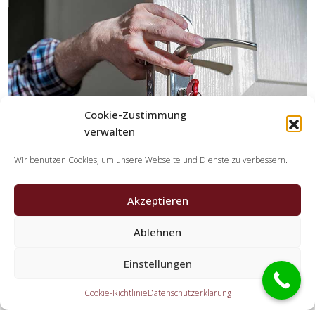
Cookie-Zustimmung
verwalten
Wir benutzen Cookies, um unsere Webseite und Dienste zu verbessern.
Akzeptieren
Welche Aufgaben übernehmen die Partner der
Ablehnen
Schlüsseldienst Spezialisten?
Einstellungen
Die Partner übernehmen jegliche Tätigkeiten, die Sie von
einem Schlüssel-Notdienst erwarten. Hierzu gehört die
Cookie-Richtlinie
Datenschutzerklärung
Türöffnung (auch abseits der Geschäftszeiten). Doch auch